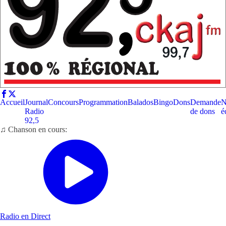
Accueil
Journal
Concours
Programmation
Balados
Bingo
Dons
Demande
N
Radio
de dons
é
92,5
♫ Chanson en cours:
Radio en Direct