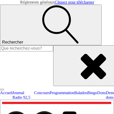
Réglements généraux
Cliquez pour télécharger
Rechercher
Rechercher :
Accueil
Journal
Concours
Programmation
Balados
Bingo
Dons
Dema
Radio 92,5
dons