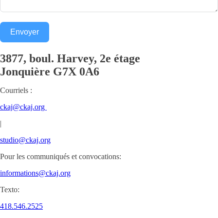
Envoyer
3877, boul. Harvey, 2e étage
Jonquière
G7X 0A6
Courriels :
ckaj@ckaj.org
|
studio@ckaj.org
Pour les communiqués et convocations:
informations@ckaj.org
Texto:
418.546.2525