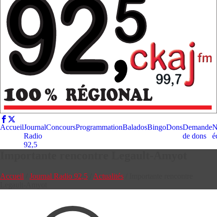
Accueil
Journal
Concours
Programmation
Balados
Bingo
Dons
Demande
N
Radio
de dons
é
92,5
Importante rencontre Legault-Amyot
Accueil
/
Journal Radio 92,5
/
Actualités
/
Importante rencontre
Legault-Amyot