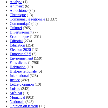
Analyse
(1)
Animaux
(6)
Autochtone
(34)
Chronique
(13)
Communauté régionale
(2 337)
Communiqué
(69)
Culturel
(765)
Divertissement
(7)
Économique
(1 251)
Éditorial
(274)
Éducation
(354)
Élection 2026
(13)
Entrevue 92,5
(2)
Environnement
(559)
Faits divers
(1 796)
Habitation
(10)
Histoire régionale
(5)
International
(328)
Justice
(482)
Lettre d'opinion
(10)
Loisirs
(242)
Médical
(13)
Municipal
(803)
Nationale
(348)
Opinion du lecteur
(11)