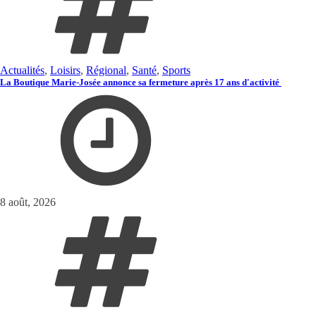
Actualités
,
Loisirs
,
Régional
,
Santé
,
Sports
La Boutique Marie-Josée annonce sa fermeture après 17 ans d'activité
8 août, 2026