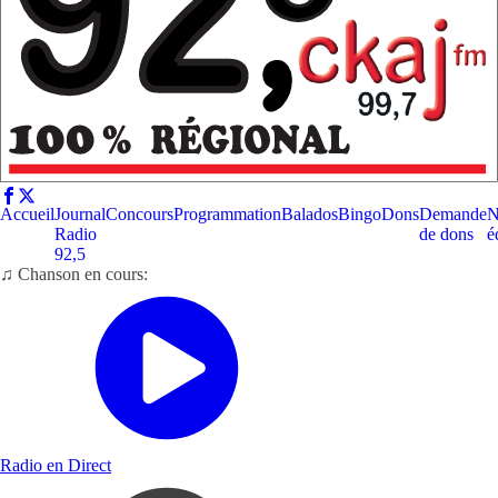
Accueil
Journal
Concours
Programmation
Balados
Bingo
Dons
Demande
N
Radio
de dons
é
92,5
♫ Chanson en cours:
Radio en Direct