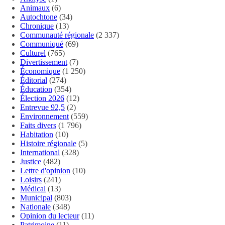
Animaux
(6)
Autochtone
(34)
Chronique
(13)
Communauté régionale
(2 337)
Communiqué
(69)
Culturel
(765)
Divertissement
(7)
Économique
(1 250)
Éditorial
(274)
Éducation
(354)
Élection 2026
(12)
Entrevue 92,5
(2)
Environnement
(559)
Faits divers
(1 796)
Habitation
(10)
Histoire régionale
(5)
International
(328)
Justice
(482)
Lettre d'opinion
(10)
Loisirs
(241)
Médical
(13)
Municipal
(803)
Nationale
(348)
Opinion du lecteur
(11)
Patrimoine
(11)