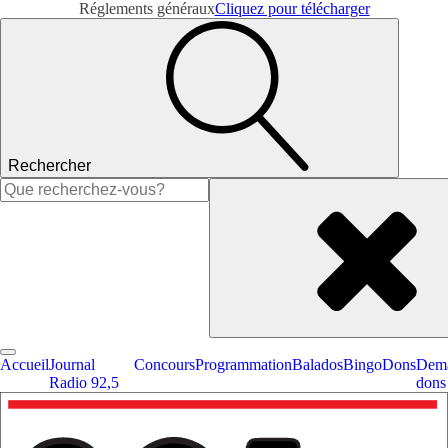
Réglements généraux
Cliquez pour télécharger
Rechercher
Rechercher :
Accueil
Journal
Concours
Programmation
Balados
Bingo
Dons
Dema
Radio 92,5
dons