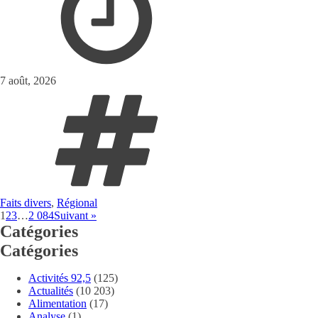
7 août, 2026
Faits divers
,
Régional
1
2
3
…
2 084
Suivant »
Catégories
Catégories
Activités 92,5
(125)
Actualités
(10 203)
Alimentation
(17)
Analyse
(1)