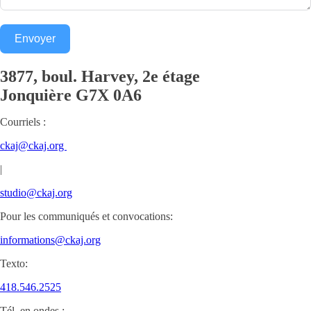
Envoyer
3877, boul. Harvey, 2e étage
Jonquière
G7X 0A6
Courriels :
ckaj@ckaj.org
|
studio@ckaj.org
Pour les communiqués et convocations:
informations@ckaj.org
Texto:
418.546.2525
Tél. en ondes :