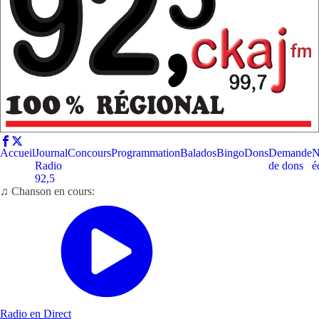
Accueil
Journal
Concours
Programmation
Balados
Bingo
Dons
Demande
N
Radio
de dons
é
92,5
♫ Chanson en cours:
Radio en Direct