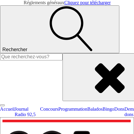
Réglements généraux
Cliquez pour télécharger
Rechercher
Rechercher :
Accueil
Journal
Concours
Programmation
Balados
Bingo
Dons
Dema
Radio 92,5
dons