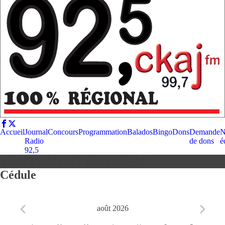
Accueil
Journal
Concours
Programmation
Balados
Bingo
Dons
Demande
N
Radio
de dons
é
92,5
SIMPLEMENT BILODEAU
Cédule
août 2026