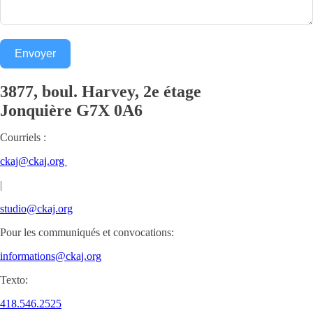
Envoyer
3877, boul. Harvey, 2e étage
Jonquière
G7X 0A6
Courriels :
ckaj@ckaj.org
|
studio@ckaj.org
Pour les communiqués et convocations:
informations@ckaj.org
Texto:
418.546.2525