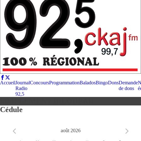
Accueil
Journal
Concours
Programmation
Balados
Bingo
Dons
Demande
N
Radio
de dons
é
92,5
SIMPLEMENT BILODEAU
Cédule
août 2026