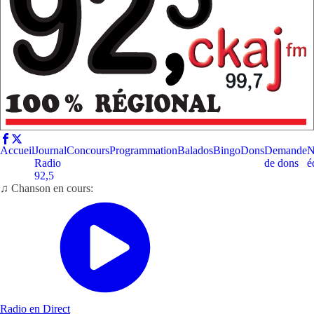
Accueil
Journal
Concours
Programmation
Balados
Bingo
Dons
Demande
N
Radio
de dons
é
92,5
♫ Chanson en cours:
Radio en Direct