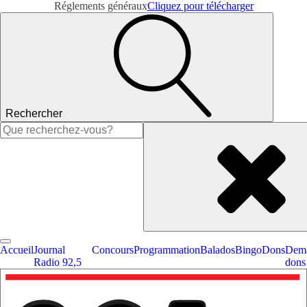
Réglements généraux
Cliquez pour télécharger
Rechercher
Rechercher :
Accueil
Journal
Concours
Programmation
Balados
Bingo
Dons
Dema
Radio 92,5
dons