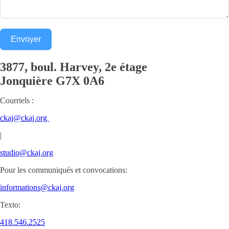
Envoyer
3877, boul. Harvey, 2e étage
Jonquière
G7X 0A6
Courriels :
ckaj@ckaj.org
|
studio@ckaj.org
Pour les communiqués et convocations:
informations@ckaj.org
Texto:
418.546.2525