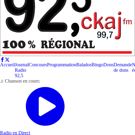
Accueil
Journal
Concours
Programmation
Balados
Bingo
Dons
Demande
N
Radio
de dons
é
92,5
♫ Chanson en cours:
Radio en Direct