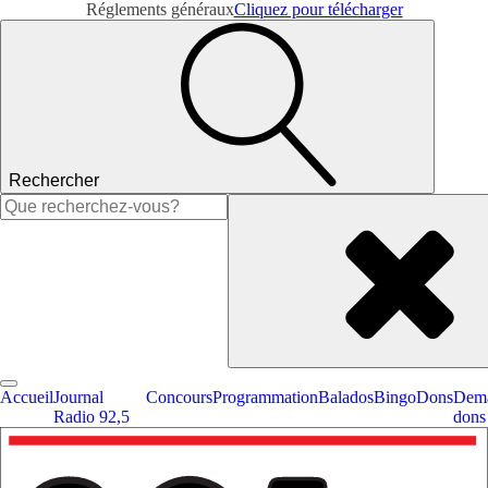
Réglements généraux
Cliquez pour télécharger
Rechercher
Rechercher :
Accueil
Journal
Concours
Programmation
Balados
Bingo
Dons
Dema
Radio 92,5
dons