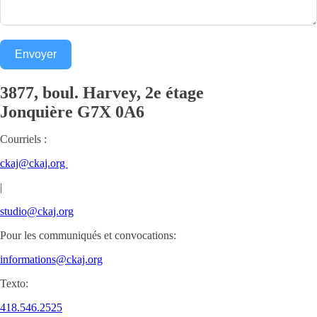
Envoyer
3877, boul. Harvey, 2e étage
Jonquière
G7X 0A6
Courriels :
ckaj@ckaj.org
|
studio@ckaj.org
Pour les communiqués et convocations:
informations@ckaj.org
Texto:
418.546.2525