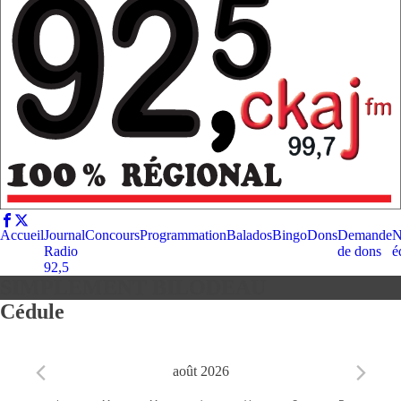
Accueil
Journal
Concours
Programmation
Balados
Bingo
Dons
Demande
N
Radio
de dons
é
92,5
SIMPLEMENT BILODEAU
Cédule
août 2026