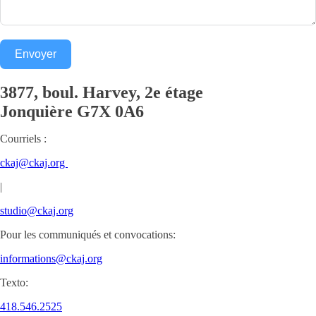
Envoyer
3877, boul. Harvey, 2e étage
Jonquière
G7X 0A6
Courriels :
ckaj@ckaj.org
|
studio@ckaj.org
Pour les communiqués et convocations:
informations@ckaj.org
Texto:
418.546.2525