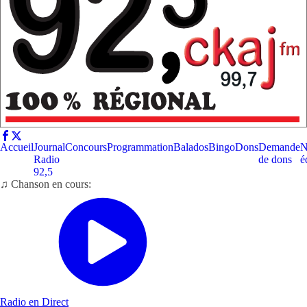
Accueil
Journal
Concours
Programmation
Balados
Bingo
Dons
Demande
N
Radio
de dons
é
92,5
♫ Chanson en cours:
Radio en Direct