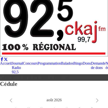
Accueil
Journal
Concours
Programmation
Balados
Bingo
Dons
Demande
N
Radio
de dons
é
92,5
SIMPLEMENT BILODEAU
Cédule
août 2026