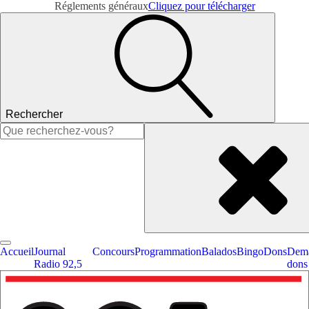
Réglements généraux
Cliquez pour télécharger
Rechercher
Rechercher :
Accueil
Journal
Concours
Programmation
Balados
Bingo
Dons
Dema
Radio 92,5
dons