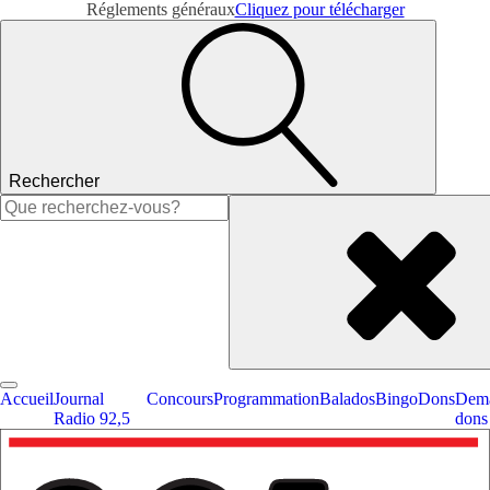
Réglements généraux
Cliquez pour télécharger
Rechercher
Rechercher :
Accueil
Journal
Concours
Programmation
Balados
Bingo
Dons
Dema
Radio 92,5
dons