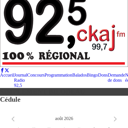
Accueil
Journal
Concours
Programmation
Balados
Bingo
Dons
Demande
N
Radio
de dons
é
92,5
SIMPLEMENT BILODEAU
Cédule
août 2026