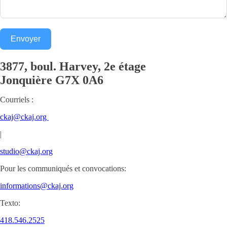
Envoyer
3877, boul. Harvey, 2e étage
Jonquière
G7X 0A6
Courriels :
ckaj@ckaj.org
|
studio@ckaj.org
Pour les communiqués et convocations:
informations@ckaj.org
Texto:
418.546.2525