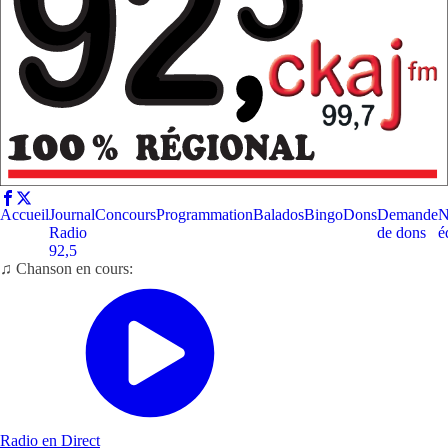
Accueil
Journal
Concours
Programmation
Balados
Bingo
Dons
Demande
N
Radio
de dons
é
92,5
♫ Chanson en cours:
Radio en Direct