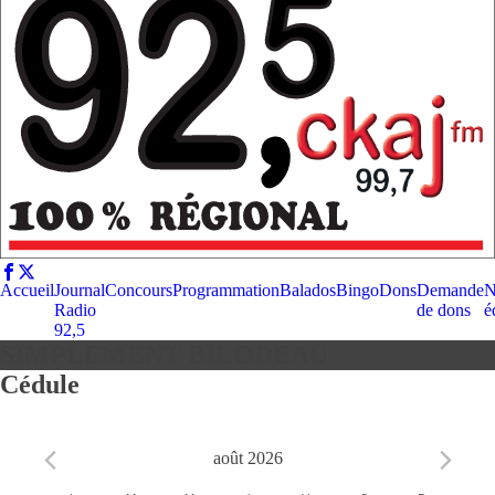
Accueil
Journal
Concours
Programmation
Balados
Bingo
Dons
Demande
N
Radio
de dons
é
92,5
SIMPLEMENT BILODEAU
Cédule
août 2026