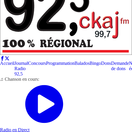
Accueil
Journal
Concours
Programmation
Balados
Bingo
Dons
Demande
N
Radio
de dons
é
92,5
♫ Chanson en cours:
Radio en Direct