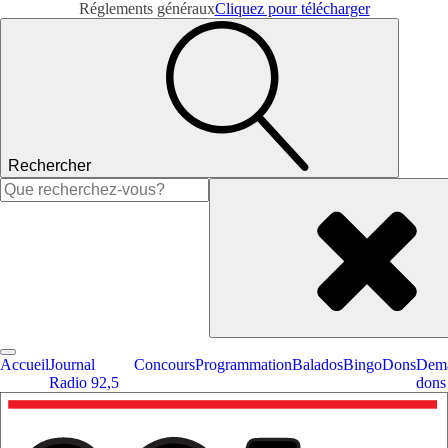
Réglements généraux
Cliquez pour télécharger
Rechercher
Rechercher :
Accueil
Journal
Concours
Programmation
Balados
Bingo
Dons
Dema
Radio 92,5
dons