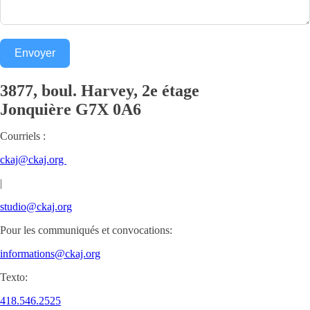
Envoyer
3877, boul. Harvey, 2e étage
Jonquière
G7X 0A6
Courriels :
ckaj@ckaj.org
|
studio@ckaj.org
Pour les communiqués et convocations:
informations@ckaj.org
Texto:
418.546.2525