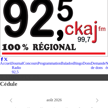
Accueil
Journal
Concours
Programmation
Balados
Bingo
Dons
Demande
N
Radio
de dons
é
92,5
RADIO-PUCES
Cédule
août 2026