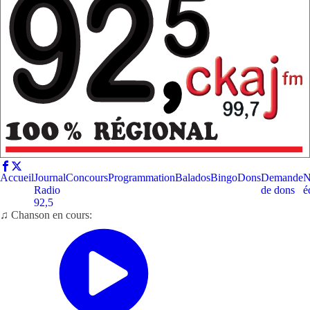
Accueil
Journal
Concours
Programmation
Balados
Bingo
Dons
Demande
N
Radio
de dons
é
92,5
♫ Chanson en cours: