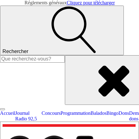
Réglements généraux
Cliquez pour télécharger
Rechercher
Rechercher :
Accueil
Journal
Concours
Programmation
Balados
Bingo
Dons
Dema
Radio 92,5
dons