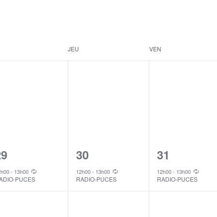
JEU
VEN
1
1
1
29
30
31
vent,
event,
event,
2h00
-
13h00
12h00
-
13h00
12h00
-
13h00
ADIO-PUCES
RADIO-PUCES
RADIO-PUCES