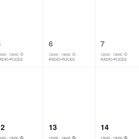
1
1
1
5
6
7
vent,
event,
event,
2h00
-
13h00
12h00
-
13h00
12h00
-
13h00
ADIO-PUCES
RADIO-PUCES
RADIO-PUCES
1
1
1
12
13
14
vent,
event,
event,
2h00
-
13h00
12h00
-
13h00
12h00
-
13h00