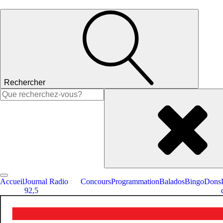
Rechercher
Rechercher :
Accueil
Journal Radio
Concours
Programmation
Balados
Bingo
Dons
92,5