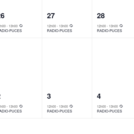
1
1
1
26
27
28
vent,
event,
event,
2h00
-
13h00
12h00
-
13h00
12h00
-
13h00
ADIO-PUCES
RADIO-PUCES
RADIO-PUCES
1
1
1
2
3
4
vent,
event,
event,
2h00
-
13h00
12h00
-
13h00
12h00
-
13h00
ADIO-PUCES
RADIO-PUCES
RADIO-PUCES