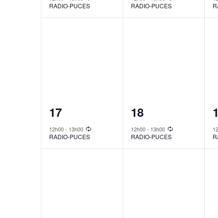
RADIO-PUCES
RADIO-PUCES
R
1
1
17
18
event,
event,
e
12h00
-
13h00
12h00
-
13h00
1
RADIO-PUCES
RADIO-PUCES
R