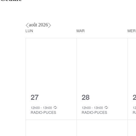
août 2026
Calendar
LUN
MAR
MER
of
Events
1
1
27
28
event,
event,
e
12h00
-
13h00
12h00
-
13h00
1
RADIO-PUCES
RADIO-PUCES
R