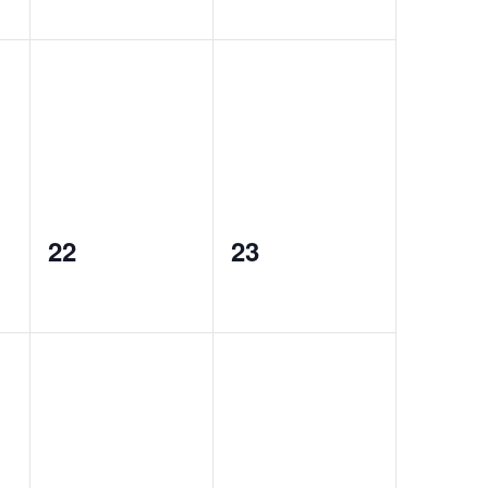
0
0
22
23
events,
events,