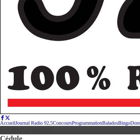
Accueil
Journal Radio 92,5
Concours
Programmation
Balados
Bingo
Don
RADIO-PUCES
Cédule