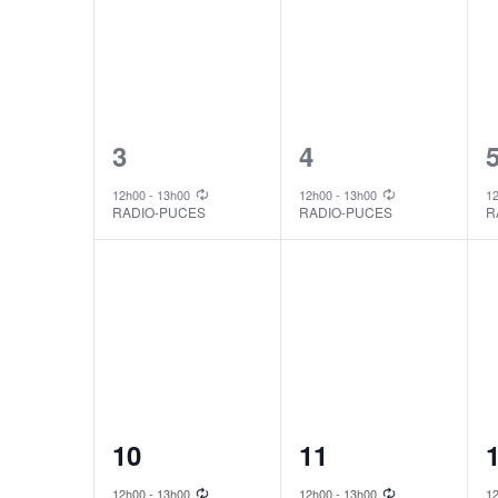
1
1
3
4
event,
event,
e
12h00
-
13h00
12h00
-
13h00
1
RADIO-PUCES
RADIO-PUCES
R
1
1
10
11
event,
event,
e
12h00
-
13h00
12h00
-
13h00
1