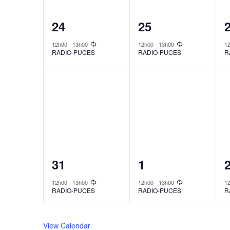
1
1
24
25
event,
event,
e
12h00
-
13h00
12h00
-
13h00
1
RADIO-PUCES
RADIO-PUCES
R
1
1
31
1
event,
event,
e
12h00
-
13h00
12h00
-
13h00
1
RADIO-PUCES
RADIO-PUCES
R
View Calendar