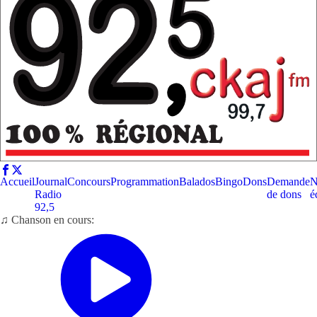
Accueil
Journal
Concours
Programmation
Balados
Bingo
Dons
Demande
N
Radio
de dons
é
92,5
♫ Chanson en cours: