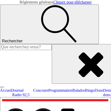
Réglements généraux
Cliquez pour télécharger
Rechercher
Rechercher :
Accueil
Journal
Concours
Programmation
Balados
Bingo
Dons
Dema
Radio 92,5
dons