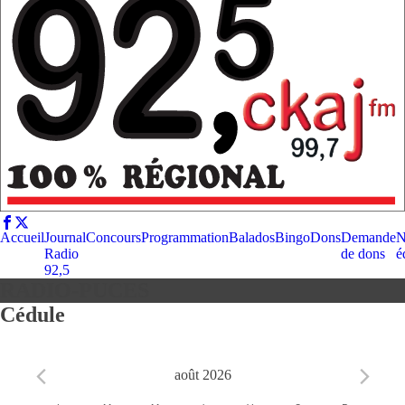
Accueil
Journal
Concours
Programmation
Balados
Bingo
Dons
Demande
N
Radio
de dons
é
92,5
RADIO-PUCES
Cédule
août 2026