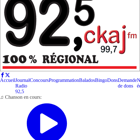
Accueil
Journal
Concours
Programmation
Balados
Bingo
Dons
Demande
N
Radio
de dons
é
92,5
♫ Chanson en cours: