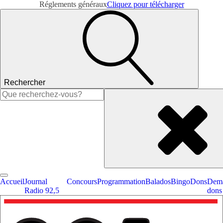
Réglements généraux
Cliquez pour télécharger
Rechercher
Rechercher :
Accueil
Journal
Concours
Programmation
Balados
Bingo
Dons
Dema
Radio 92,5
dons