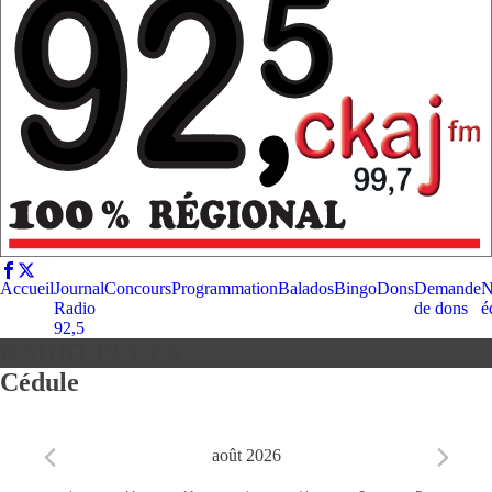
Accueil
Journal
Concours
Programmation
Balados
Bingo
Dons
Demande
N
Radio
de dons
é
92,5
RADIO-PUCES
Cédule
août 2026