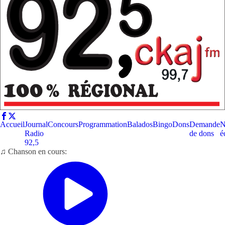
Accueil
Journal
Concours
Programmation
Balados
Bingo
Dons
Demande
N
Radio
de dons
é
92,5
♫ Chanson en cours: