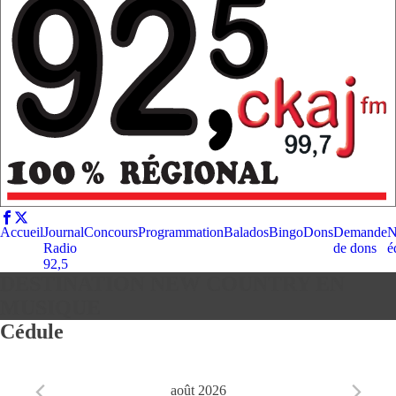
Accueil
Journal
Concours
Programmation
Balados
Bingo
Dons
Demande
N
Radio
de dons
é
92,5
DESTINATION NEW COUNTRY EN
MUSIQUE
Cédule
août 2026