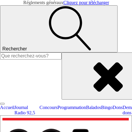
Réglements généraux
Cliquez pour télécharger
Rechercher
Rechercher :
Accueil
Journal
Concours
Programmation
Balados
Bingo
Dons
Dema
Radio 92,5
dons