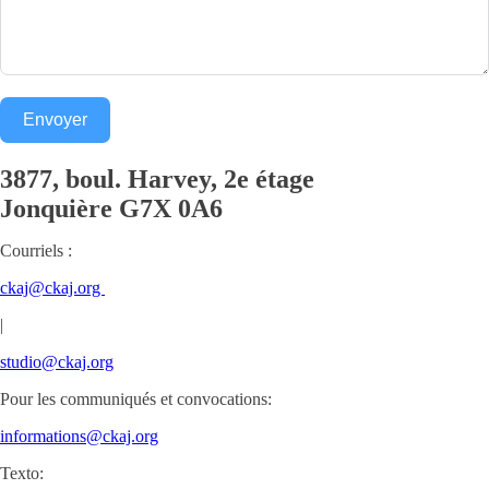
Envoyer
3877, boul. Harvey, 2e étage
Jonquière
G7X 0A6
Courriels :
ckaj@ckaj.org
|
studio@ckaj.org
Pour les communiqués et convocations:
informations@ckaj.org
Texto: