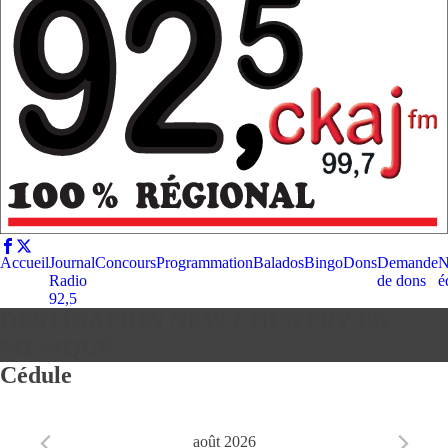
Accueil
Journal
Concours
Programmation
Balados
Bingo
Dons
Demande
N
Radio
de dons
é
92,5
DESTINATION NEW COUNTRY EN
MUSIQUE
Cédule
août 2026