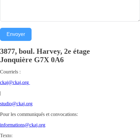
Envoyer
3877, boul. Harvey, 2e étage
Jonquière
G7X 0A6
Courriels :
ckaj@ckaj.org
|
studio@ckaj.org
Pour les communiqués et convocations:
informations@ckaj.org
Texto: