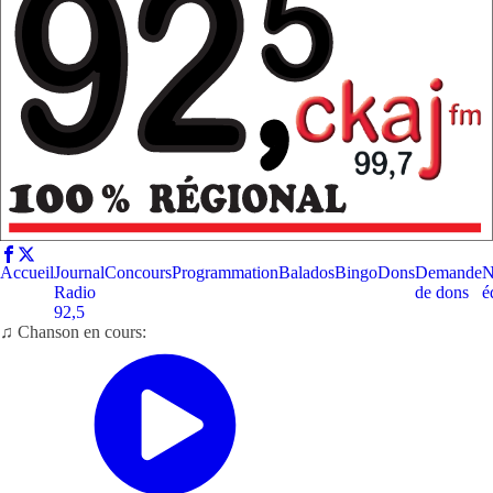
Accueil
Journal
Concours
Programmation
Balados
Bingo
Dons
Demande
N
Radio
de dons
é
92,5
♫ Chanson en cours: