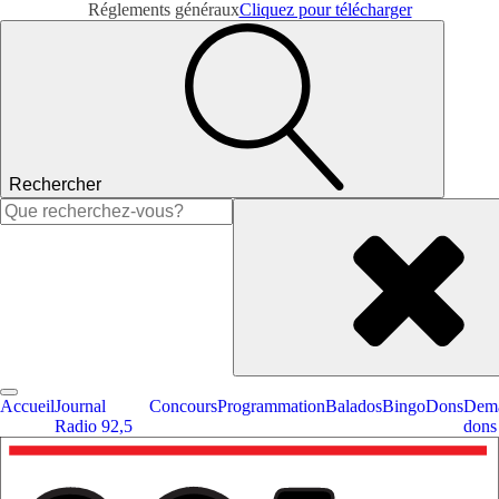
Réglements généraux
Cliquez pour télécharger
Rechercher
Rechercher :
Accueil
Journal
Concours
Programmation
Balados
Bingo
Dons
Dema
Radio 92,5
dons