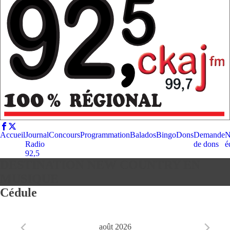
Accueil
Journal
Concours
Programmation
Balados
Bingo
Dons
Demande
N
Radio
de dons
é
92,5
DESTINATION NEW COUNTRY EN
MUSIQUE
Cédule
août 2026