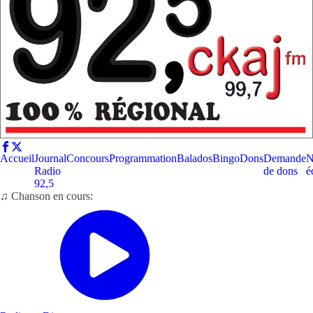
Accueil
Journal
Concours
Programmation
Balados
Bingo
Dons
Demande
N
Radio
de dons
é
92,5
♫ Chanson en cours: