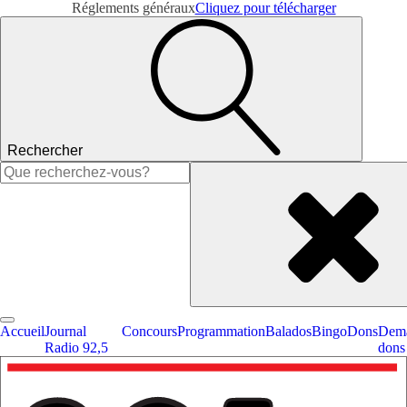
Réglements généraux
Cliquez pour télécharger
Rechercher
Rechercher :
Accueil
Journal
Concours
Programmation
Balados
Bingo
Dons
Dema
Radio 92,5
dons