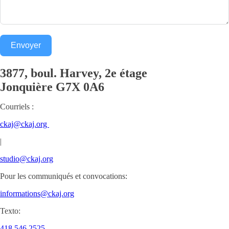
Envoyer
3877, boul. Harvey, 2e étage
Jonquière
G7X 0A6
Courriels :
ckaj@ckaj.org
|
studio@ckaj.org
Pour les communiqués et convocations:
informations@ckaj.org
Texto:
418.546.2525