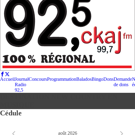
Accueil
Journal
Concours
Programmation
Balados
Bingo
Dons
Demande
N
Radio
de dons
é
92,5
DESTINATION NEW COUNTRY EN
MUSIQUE
Cédule
août 2026