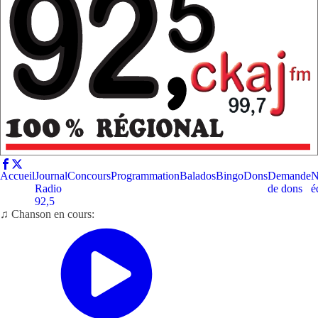
Accueil
Journal
Concours
Programmation
Balados
Bingo
Dons
Demande
N
Radio
de dons
é
92,5
♫ Chanson en cours: