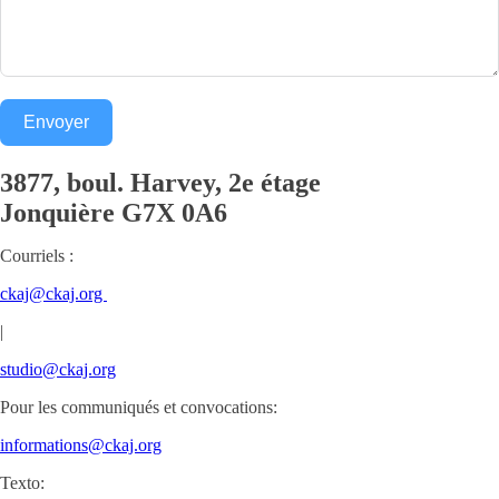
Envoyer
3877, boul. Harvey, 2e étage
Jonquière
G7X 0A6
Courriels :
ckaj@ckaj.org
|
studio@ckaj.org
Pour les communiqués et convocations:
informations@ckaj.org
Texto: