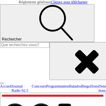
Réglements généraux
Cliquez pour télécharger
Rechercher
Rechercher :
Accueil
Journal
Concours
Programmation
Balados
Bingo
Dons
Dema
Radio 92,5
dons