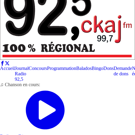
Accueil
Journal
Concours
Programmation
Balados
Bingo
Dons
Demande
N
Radio
de dons
é
92,5
♫ Chanson en cours: