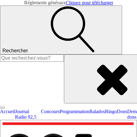
Réglements généraux
Cliquez pour télécharger
Rechercher
Rechercher :
Accueil
Journal
Concours
Programmation
Balados
Bingo
Dons
Dema
Radio 92,5
dons