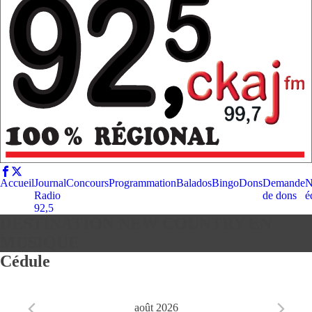
Accueil
Journal
Concours
Programmation
Balados
Bingo
Dons
Demande
N
Radio
de dons
é
92,5
DESTINATION NEW COUNTRY EN
MUSIQUE
Cédule
août 2026