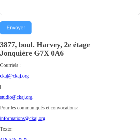
Envoyer
3877, boul. Harvey, 2e étage
Jonquière
G7X 0A6
Courriels :
ckaj@ckaj.org
|
studio@ckaj.org
Pour les communiqués et convocations:
informations@ckaj.org
Texto:
418.546.2525