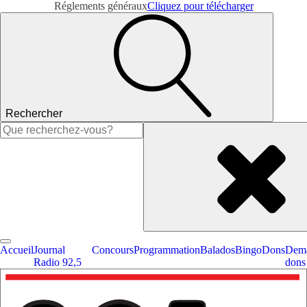
Réglements généraux
Cliquez pour télécharger
Rechercher
Rechercher :
Accueil
Journal
Concours
Programmation
Balados
Bingo
Dons
Dema
Radio 92,5
dons