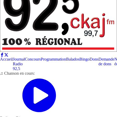
Accueil
Journal
Concours
Programmation
Balados
Bingo
Dons
Demande
N
Radio
de dons
é
92,5
♫ Chanson en cours: