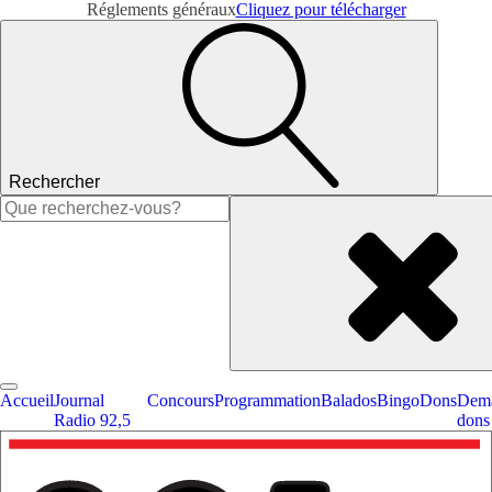
Réglements généraux
Cliquez pour télécharger
Rechercher
Rechercher :
Accueil
Journal
Concours
Programmation
Balados
Bingo
Dons
Dema
Radio 92,5
dons