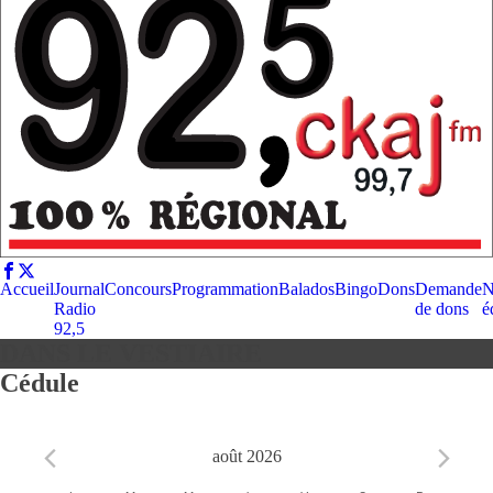
Accueil
Journal
Concours
Programmation
Balados
Bingo
Dons
Demande
N
Radio
de dons
é
92,5
DANS LE VESTIAIRE
Cédule
août 2026