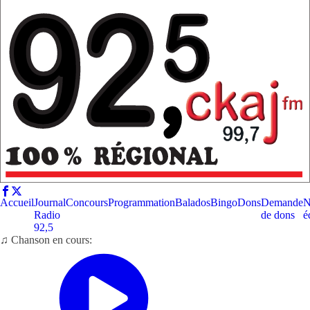
Accueil
Journal
Concours
Programmation
Balados
Bingo
Dons
Demande
N
Radio
de dons
é
92,5
♫ Chanson en cours: