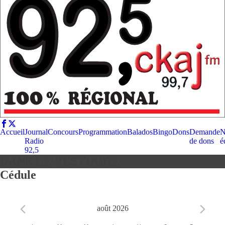
Accueil
Journal
Concours
Programmation
Balados
Bingo
Dons
Demande
N
Radio
de dons
é
92,5
DANS LE VESTIAIRE
Cédule
août 2026