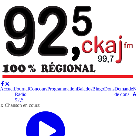
Accueil
Journal
Concours
Programmation
Balados
Bingo
Dons
Demande
N
Radio
de dons
é
92,5
♫ Chanson en cours: