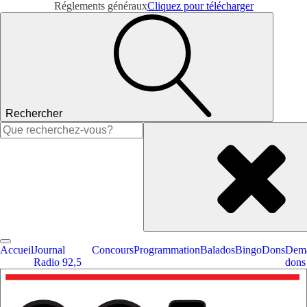
Réglements généraux
Cliquez pour télécharger
Rechercher
Rechercher :
Accueil
Journal
Concours
Programmation
Balados
Bingo
Dons
Dema
Radio 92,5
dons