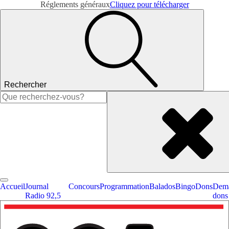
Réglements généraux
Cliquez pour télécharger
Rechercher
Rechercher :
Accueil
Journal
Concours
Programmation
Balados
Bingo
Dons
Dema
Radio 92,5
dons