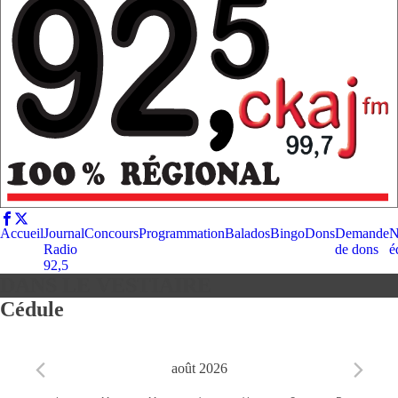
Accueil
Journal
Concours
Programmation
Balados
Bingo
Dons
Demande
N
Radio
de dons
é
92,5
DANS LE VESTIAIRE
Cédule
août 2026