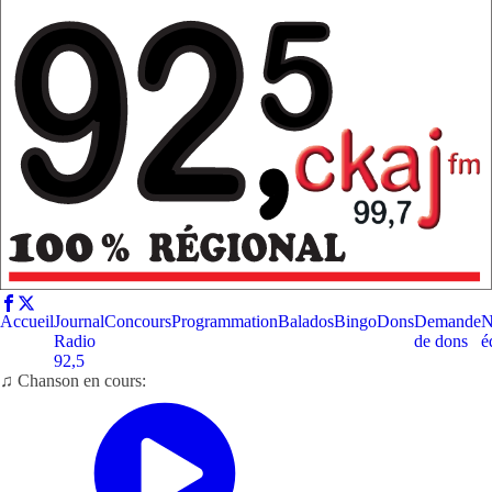
Accueil
Journal
Concours
Programmation
Balados
Bingo
Dons
Demande
N
Radio
de dons
é
92,5
♫ Chanson en cours: