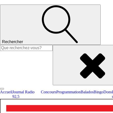
Rechercher
Rechercher :
Accueil
Journal Radio
Concours
Programmation
Balados
Bingo
Dons
92,5