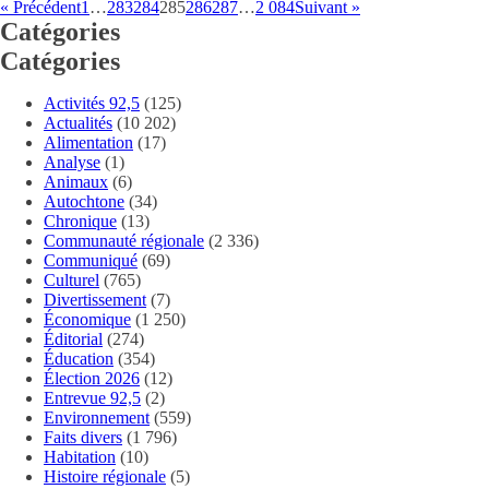
« Précédent
1
…
283
284
285
286
287
…
2 084
Suivant »
Catégories
Catégories
Activités 92,5
(125)
Actualités
(10 202)
Alimentation
(17)
Analyse
(1)
Animaux
(6)
Autochtone
(34)
Chronique
(13)
Communauté régionale
(2 336)
Communiqué
(69)
Culturel
(765)
Divertissement
(7)
Économique
(1 250)
Éditorial
(274)
Éducation
(354)
Élection 2026
(12)
Entrevue 92,5
(2)
Environnement
(559)
Faits divers
(1 796)
Habitation
(10)
Histoire régionale
(5)