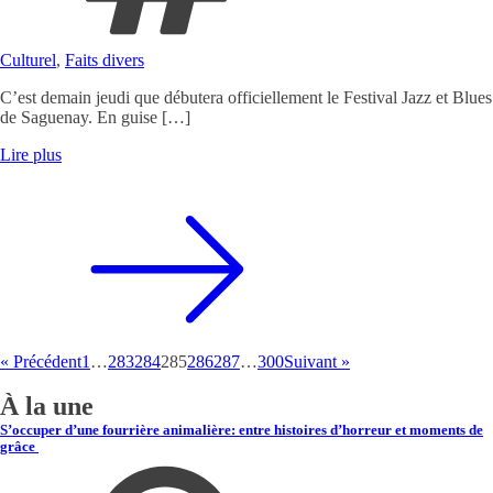
Culturel
,
Faits divers
C’est demain jeudi que débutera officiellement le Festival Jazz et Blues
de Saguenay. En guise […]
Lire plus
« Précédent
1
…
283
284
285
286
287
…
300
Suivant »
À la une
S’occuper d’une fourrière animalière: entre histoires d’horreur et moments de
grâce