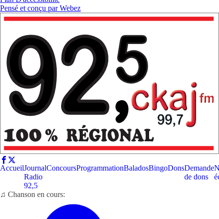
Pensé et conçu par
Webez
Accueil
Journal
Concours
Programmation
Balados
Bingo
Dons
Demande
N
Radio
de dons
é
92,5
♫ Chanson en cours: