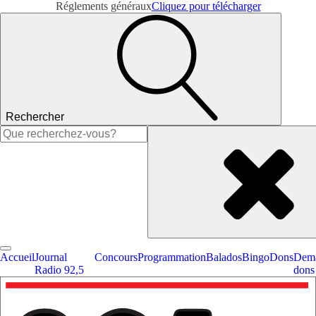
Réglements généraux
Cliquez pour télécharger
Rechercher
Rechercher :
Accueil
Journal
Concours
Programmation
Balados
Bingo
Dons
Dema
Radio 92,5
dons