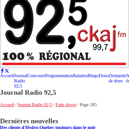
Accueil
Journal
Concours
Programmation
Balados
Bingo
Dons
Demande
N
Radio
de dons
é
92,5
Journal Radio 92,5
Accueil
/
Journal Radio 92,5
/
Faits divers
/
Page 285
Dernières nouvelles
Des clients d'Hydro-Quebec toujours dans le noir