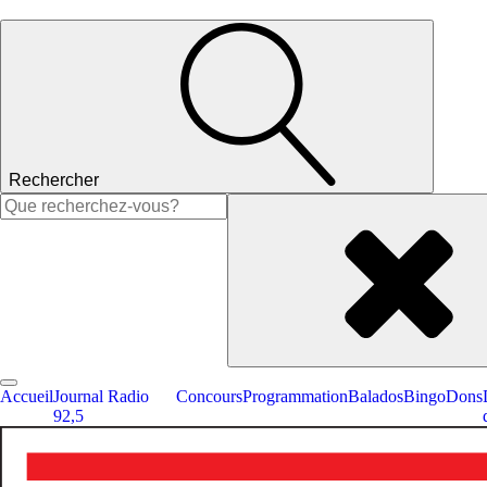
Rechercher
Rechercher :
Accueil
Journal Radio
Concours
Programmation
Balados
Bingo
Dons
92,5