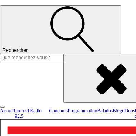
Rechercher
Rechercher :
Accueil
Journal Radio
Concours
Programmation
Balados
Bingo
Dons
92,5