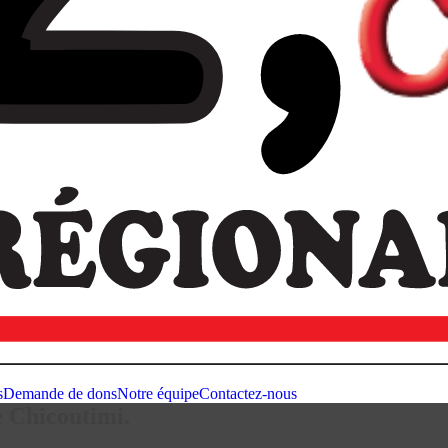
s
Demande de dons
Notre équipe
Contactez-nous
e Chicoutimi.