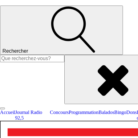
Rechercher
Rechercher :
Accueil
Journal Radio
Concours
Programmation
Balados
Bingo
Dons
92,5