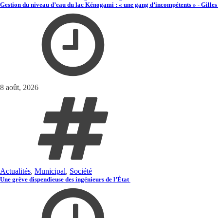
Gestion du niveau d’eau du lac Kénogami : « une gang d’incompétents » - Gilles
8 août, 2026
Actualités
,
Municipal
,
Société
Une grève dispendieuse des ingénieurs de l’État