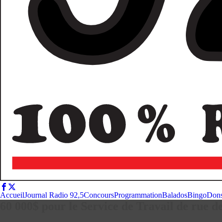
Accueil
Journal Radio 92,5
Concours
Programmation
Balados
Bingo
Don
60 000$ pour le Service de Travail de rue d