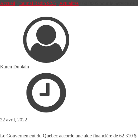
Accueil
/
Journal Radio 92,5
/
Actualités
/
60 000$ pour le Service de T
Karen Duplain
22 avril, 2022
Le Gouvernement du Québec accorde une aide financière de 62 310 $ au S