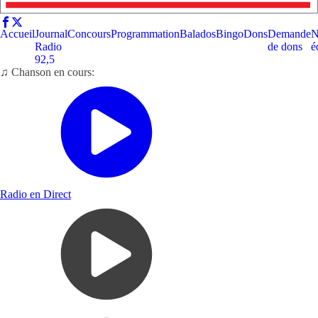
Accueil
Journal
Concours
Programmation
Balados
Bingo
Dons
Demande
N
Radio
de dons
é
92,5
♫ Chanson en cours:
Radio en Direct