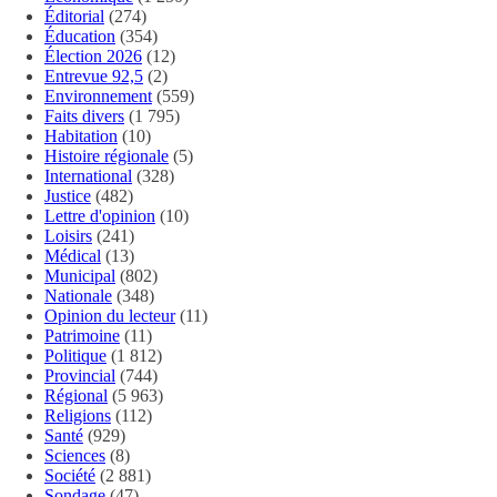
Éditorial
(274)
Éducation
(354)
Élection 2026
(12)
Entrevue 92,5
(2)
Environnement
(559)
Faits divers
(1 795)
Habitation
(10)
Histoire régionale
(5)
International
(328)
Justice
(482)
Lettre d'opinion
(10)
Loisirs
(241)
Médical
(13)
Municipal
(802)
Nationale
(348)
Opinion du lecteur
(11)
Patrimoine
(11)
Politique
(1 812)
Provincial
(744)
Régional
(5 963)
Religions
(112)
Santé
(929)
Sciences
(8)
Société
(2 881)
Sondage
(47)