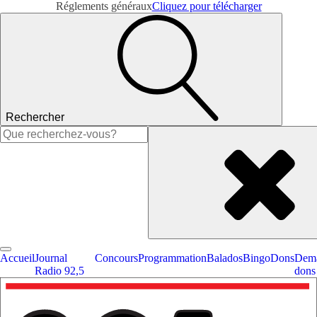
Réglements généraux
Cliquez pour télécharger
Rechercher
Rechercher :
Accueil
Journal
Concours
Programmation
Balados
Bingo
Dons
Dema
Radio 92,5
dons