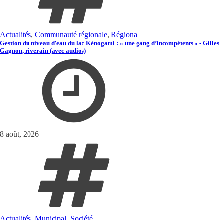
Actualités
,
Communauté régionale
,
Régional
Gestion du niveau d’eau du lac Kénogami : « une gang d’incompétents » - Gilles
Gagnon, riverain (avec audios)
8 août, 2026
Actualités
,
Municipal
,
Société