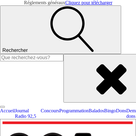
Réglements généraux
Cliquez pour télécharger
Rechercher
Rechercher :
Accueil
Journal
Concours
Programmation
Balados
Bingo
Dons
Dema
Radio 92,5
dons