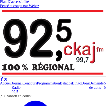
Plan D'accessibilité
Pensé et conçu par
Webez
Accueil
Journal
Concours
Programmation
Balados
Bingo
Dons
Demande
N
Radio
de dons
é
92,5
♫ Chanson en cours: