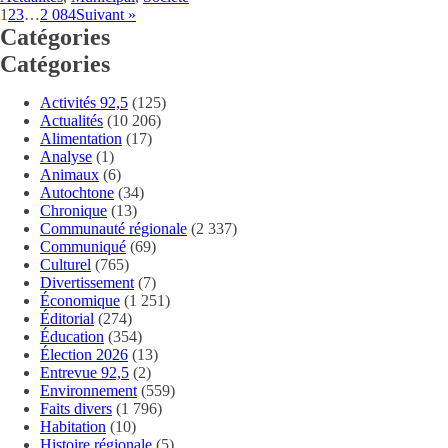
1
2
3
…
2 084
Suivant »
Catégories
Catégories
Activités 92,5
(125)
Actualités
(10 206)
Alimentation
(17)
Analyse
(1)
Animaux
(6)
Autochtone
(34)
Chronique
(13)
Communauté régionale
(2 337)
Communiqué
(69)
Culturel
(765)
Divertissement
(7)
Économique
(1 251)
Éditorial
(274)
Éducation
(354)
Élection 2026
(13)
Entrevue 92,5
(2)
Environnement
(559)
Faits divers
(1 796)
Habitation
(10)
Histoire régionale
(5)