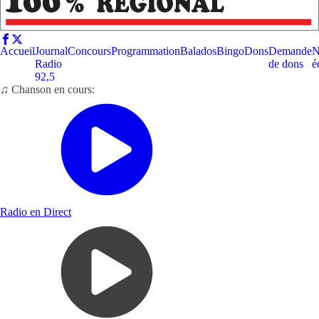
Accueil
Journal
Concours
Programmation
Balados
Bingo
Dons
Demande
N
Radio
de dons
é
92,5
♫ Chanson en cours:
Radio en Direct