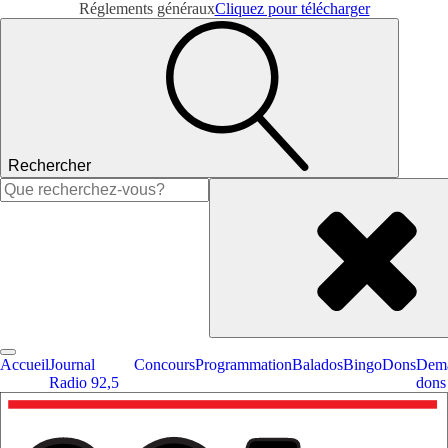
Réglements généraux
Cliquez pour télécharger
Rechercher
Rechercher :
Accueil
Journal
Concours
Programmation
Balados
Bingo
Dons
Dema
Radio 92,5
dons