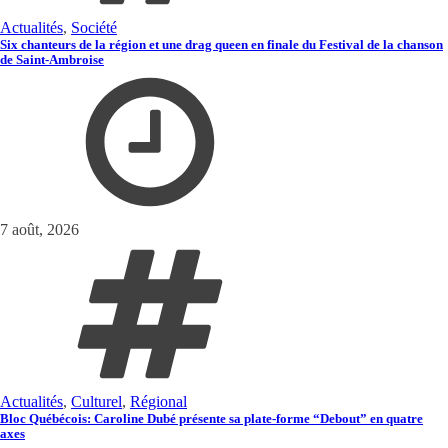
Actualités
,
Société
Six chanteurs de la région et une drag queen en finale du Festival de la chanson
de Saint-Ambroise
7 août, 2026
Actualités
,
Culturel
,
Régional
Bloc Québécois: Caroline Dubé présente sa plate-forme “Debout” en quatre
axes