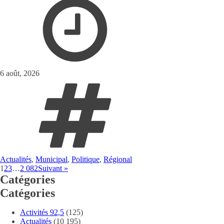
6 août, 2026
Actualités
,
Municipal
,
Politique
,
Régional
1
2
3
…
2 082
Suivant »
Catégories
Catégories
Activités 92,5
(125)
Actualités
(10 195)