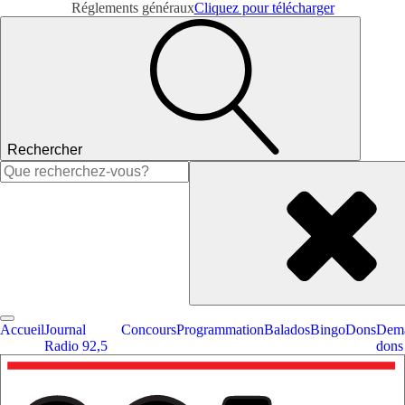
Réglements généraux
Cliquez pour télécharger
Rechercher
Rechercher :
Accueil
Journal
Concours
Programmation
Balados
Bingo
Dons
Dema
Radio 92,5
dons