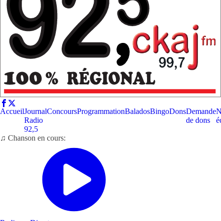
Accueil
Journal
Concours
Programmation
Balados
Bingo
Dons
Demande
N
Radio
de dons
é
92,5
♫ Chanson en cours: