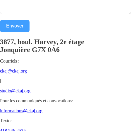
Envoyer
3877, boul. Harvey, 2e étage
Jonquière
G7X 0A6
Courriels :
ckaj@ckaj.org
|
studio@ckaj.org
Pour les communiqués et convocations:
informations@ckaj.org
Texto:
418.546.2525