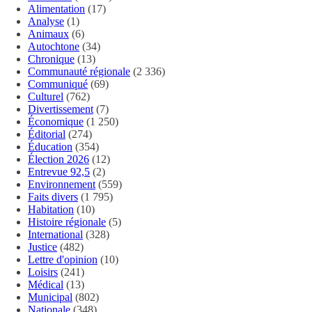
Alimentation
(17)
Analyse
(1)
Animaux
(6)
Autochtone
(34)
Chronique
(13)
Communauté régionale
(2 336)
Communiqué
(69)
Culturel
(762)
Divertissement
(7)
Économique
(1 250)
Éditorial
(274)
Éducation
(354)
Élection 2026
(12)
Entrevue 92,5
(2)
Environnement
(559)
Faits divers
(1 795)
Habitation
(10)
Histoire régionale
(5)
International
(328)
Justice
(482)
Lettre d'opinion
(10)
Loisirs
(241)
Médical
(13)
Municipal
(802)
Nationale
(348)