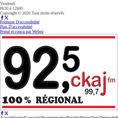
Vendredi
8h30 à 12h00
Copyright © 2026 Tout droits réservés
Politique D'accessibilité
Plan D'accessibilité
Pensé et conçu par
Webez
Accueil
Journal
Concours
Programmation
Balados
Bingo
Dons
Demande
N