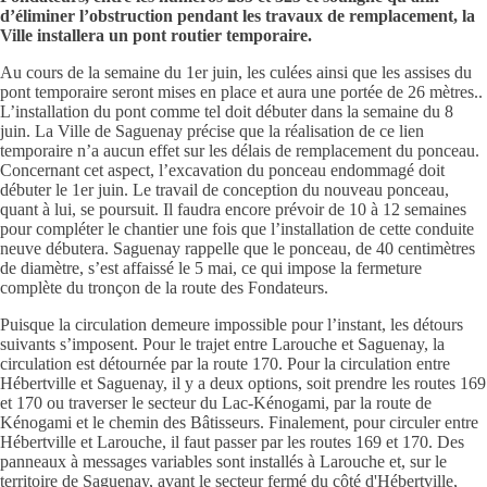
d’éliminer l’obstruction pendant les travaux de remplacement, la
Ville installera un pont routier temporaire.
Au cours de la semaine du 1er juin, les culées ainsi que les assises du
pont temporaire seront mises en place et aura une portée de 26 mètres..
L’installation du pont comme tel doit débuter dans la semaine du 8
juin. La Ville de Saguenay précise que la réalisation de ce lien
temporaire n’a aucun effet sur les délais de remplacement du ponceau.
Concernant cet aspect, l’excavation du ponceau endommagé doit
débuter le 1er juin. Le travail de conception du nouveau ponceau,
quant à lui, se poursuit. Il faudra encore prévoir de 10 à 12 semaines
pour compléter le chantier une fois que l’installation de cette conduite
neuve débutera. Saguenay rappelle que le ponceau, de 40 centimètres
de diamètre, s’est affaissé le 5 mai, ce qui impose la fermeture
complète du tronçon de la route des Fondateurs.
Puisque la circulation demeure impossible pour l’instant, les détours
suivants s’imposent. Pour le trajet entre Larouche et Saguenay, la
circulation est détournée par la route 170. Pour la circulation entre
Hébertville et Saguenay, il y a deux options, soit prendre les routes 169
et 170 ou traverser le secteur du Lac-Kénogami, par la route de
Kénogami et le chemin des Bâtisseurs. Finalement, pour circuler entre
Hébertville et Larouche, il faut passer par les routes 169 et 170. Des
panneaux à messages variables sont installés à Larouche et, sur le
territoire de Saguenay, avant le secteur fermé du côté d'Hébertville,