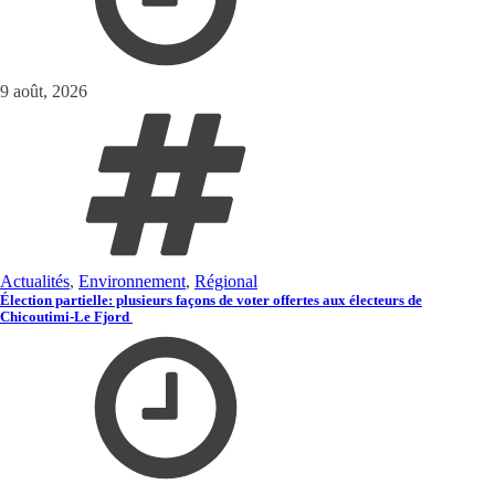
9 août, 2026
Actualités
,
Environnement
,
Régional
Élection partielle: plusieurs façons de voter offertes aux électeurs de
Chicoutimi-Le Fjord