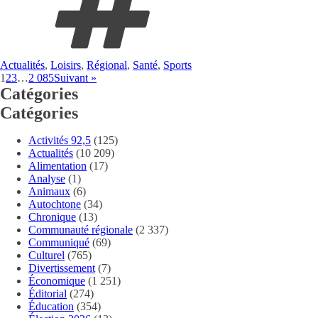
Actualités
,
Loisirs
,
Régional
,
Santé
,
Sports
1
2
3
…
2 085
Suivant »
Catégories
Catégories
Activités 92,5
(125)
Actualités
(10 209)
Alimentation
(17)
Analyse
(1)
Animaux
(6)
Autochtone
(34)
Chronique
(13)
Communauté régionale
(2 337)
Communiqué
(69)
Culturel
(765)
Divertissement
(7)
Économique
(1 251)
Éditorial
(274)
Éducation
(354)