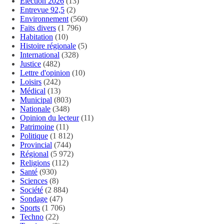
Élection 2026
(13)
Entrevue 92,5
(2)
Environnement
(560)
Faits divers
(1 796)
Habitation
(10)
Histoire régionale
(5)
International
(328)
Justice
(482)
Lettre d'opinion
(10)
Loisirs
(242)
Médical
(13)
Municipal
(803)
Nationale
(348)
Opinion du lecteur
(11)
Patrimoine
(11)
Politique
(1 812)
Provincial
(744)
Régional
(5 972)
Religions
(112)
Santé
(930)
Sciences
(8)
Société
(2 884)
Sondage
(47)
Sports
(1 706)
Techno
(22)