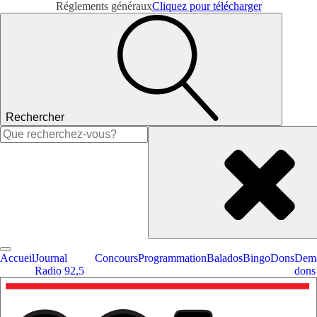
Réglements généraux
Cliquez pour télécharger
Rechercher
Rechercher :
Accueil
Journal
Concours
Programmation
Balados
Bingo
Dons
Dema
Radio 92,5
dons