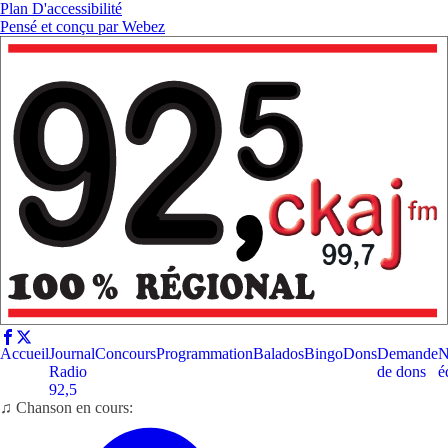
Plan D'accessibilité
Pensé et conçu par
Webez
Accueil
Journal
Concours
Programmation
Balados
Bingo
Dons
Demande
N
Radio
de dons
é
92,5
♫ Chanson en cours: