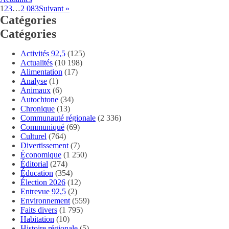
1
2
3
…
2 083
Suivant »
Catégories
Catégories
Activités 92,5
(125)
Actualités
(10 198)
Alimentation
(17)
Analyse
(1)
Animaux
(6)
Autochtone
(34)
Chronique
(13)
Communauté régionale
(2 336)
Communiqué
(69)
Culturel
(764)
Divertissement
(7)
Économique
(1 250)
Éditorial
(274)
Éducation
(354)
Élection 2026
(12)
Entrevue 92,5
(2)
Environnement
(559)
Faits divers
(1 795)
Habitation
(10)
Histoire régionale
(5)