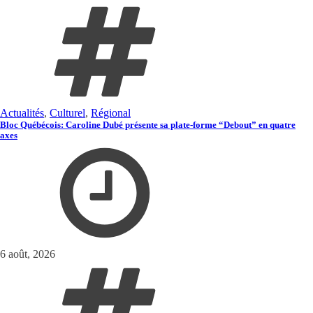
Actualités
,
Culturel
,
Régional
Bloc Québécois: Caroline Dubé présente sa plate-forme “Debout” en quatre
axes
6 août, 2026