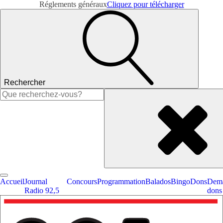
Réglements généraux
Cliquez pour télécharger
Rechercher
Rechercher :
Accueil
Journal
Concours
Programmation
Balados
Bingo
Dons
Dema
Radio 92,5
dons