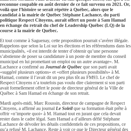
reconnue coupable en août dernier de ce fait survenu en 2021. Or,
voilà que l’histoire se serait répétée à Québec, alors que le
candidat à la mairie de Québec Stéphane Lachance, du parti
politique Respect Citoyens, aurait offert un poste à Sam Hamad
en échange du retrait du chef de Leadership Québec (LQ) de la
course à la mairie de Québec.
Et tout comme à Saguenay, cette proposition pourrait s’avérer illégale.
Rappelons que selon la Loi sur les élections et les référendums dans les
municipalités, «il est interdit de tenter d’obtenir qu’une personne
s’abstienne de poser sa candidature à un poste de membre du conseil
municipal en lui promettant un emploi ou un autre avantage». M.
Lachance a confirmé au
Journal de Québec
que son parti avait
«suggéré plusieurs options» et «offert plusieurs possibilités» à M.
Hamad, comme il l’avait dit un peu plus tôt au FM93. Le chef de
Respect Citoyens n’a toutefois pas voulu dire clairement si son parti
avait formellement offert le poste de directeur général de la Ville de
Québec à Sam Hamad en échange de son retrait.
Mardi après-midi, Marc Roussin, directeur de campagne de Respect
Citoyens, a affirmé au journal
Le Soleil
que sa formation était prête à
offrir «n’importe quoi» à M. Hamad tout en jurant que cela devait
rester dans le cadre légal. Sam Hamad a d’ailleurs défié Stéphane
Lachance de dévoiler les détails confidentiels de ces propositions, ce
qu’a refusé M. Lachance. Reste à voir ce que le Directeur général des