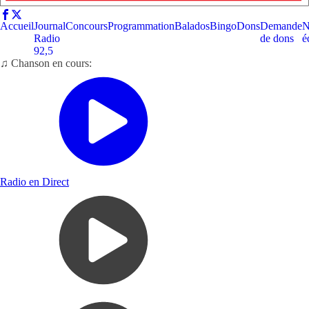
Accueil
Journal
Concours
Programmation
Balados
Bingo
Dons
Demande
N
Radio
de dons
é
92,5
♫ Chanson en cours:
Radio en Direct