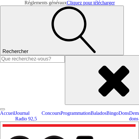
Réglements généraux
Cliquez pour télécharger
Rechercher
Rechercher :
Accueil
Journal
Concours
Programmation
Balados
Bingo
Dons
Dema
Radio 92,5
dons