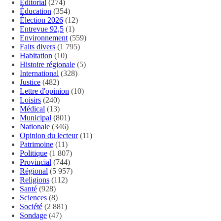
Éditorial
(274)
Éducation
(354)
Élection 2026
(12)
Entrevue 92,5
(1)
Environnement
(559)
Faits divers
(1 795)
Habitation
(10)
Histoire régionale
(5)
International
(328)
Justice
(482)
Lettre d'opinion
(10)
Loisirs
(240)
Médical
(13)
Municipal
(801)
Nationale
(346)
Opinion du lecteur
(11)
Patrimoine
(11)
Politique
(1 807)
Provincial
(744)
Régional
(5 957)
Religions
(112)
Santé
(928)
Sciences
(8)
Société
(2 881)
Sondage
(47)