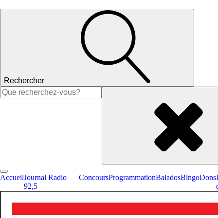
Rechercher
Rechercher :
Accueil
Journal Radio
Concours
Programmation
Balados
Bingo
Dons
92,5