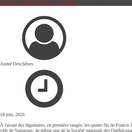
Accueil
/
Journal Radio 92,5
/
Actualités
/
Le nom de Francis Dufour of
André Deschênes
18 juin, 2026
À l'avant des dignitaires, en première rangée, les quatre fils de Franc
ville de Saguenay, de même que de la Société nationale des Québécois