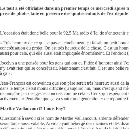
Le tout a été officialisé dans un premier temps ce mercredi après
prise de photos faite en présence des quatre enfants de l’ex-député
L’occasion était donc belle pour le 92,5 Ma radio d’Ici de s’entretenir 
« Très heureux de ce qui se passe actuellement. ça faisait un petit bout
concrétisation du projet. On est très heureux de la chose. C'est un ho
aussi pour cela, qui elle aussi était impliquée énormément. Et l'endroit 
Jocelyn a une pensée pour les gens qui ont eu l’idée d’honorer ainsi l’ex-
n'y avait rien qui se concrétisait. Maintenant c'est fait. C'est une belle 
à ça ».
Jean-François est convaincu que son père serait très heureux aussi de la co
dans le temps c'était moins difficile qu'aujourd'hui, mais c'est quand m
reconnaître par des gestes concrets comme cela ». Ceux qui espéraient voi
activement. « Peut-être que ça va sauter une génération » de répondre C
Marthe Vaillancourt? Louis Fay?
Questionné à savoir si le nom de Marthe Vaillancourt, ardente défendere
serait toute aussi valable, Arvida ayant hébergé des dizaines et des di
a été un maire qui a été marquant lui aussi. L'essor d'Arvida lui doit be