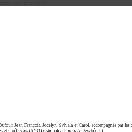
ficiellement immortalisé
is Dufour: Jean-François, Jocelyn, Sylvain et Carol, accompagnés par le
es et Québécois (SNQ) régionale. (Photo: A Deschênes)