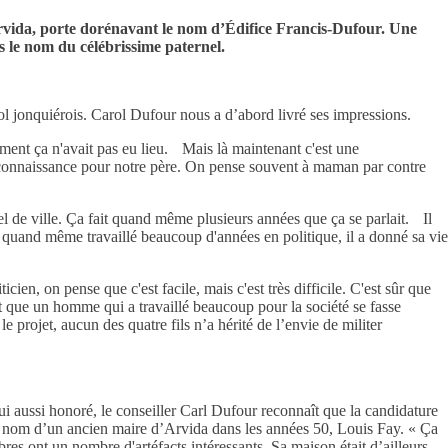
 Arvida, porte dorénavant le nom d’Édifice Francis-Dufour. Une
is le nom du célébrissime paternel.
 sol jonquiérois. Carol Dufour nous a d’abord livré ses impressions.
ement ça n'avait pas eu lieu. Mais là maintenant c'est une
 reconnaissance pour notre père. On pense souvent à maman par contre
ôtel de ville. Ça fait quand même plusieurs années que ça se parlait. Il
Il a quand même travaillé beaucoup d'années en politique, il a donné sa vie
icien, on pense que c'est facile, mais c'est très difficile. C'est sûr que
nt que un homme qui a travaillé beaucoup pour la société se fasse
 projet, aucun des quatre fils n’a hérité de l’envie de militer
i aussi honoré, le conseiller Carl Dufour reconnaît que la candidature
 le nom d’un ancien maire d’Arvida dans les années 50, Louis Fay. « Ça
res ont un nombre d'artéfacts intéressants. Sa maison était d’ailleurs