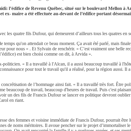
-midi: l’édifice de Revenu Québec, situé sur le boulevard Mellon à
 et ex- maire a été effectuée au-devant de l’édifice portant désorma
avec les quatre fils Dufour, qui demeurent d’ailleurs tous les quatres en
 de temps qu'on attendait ce beau moment. Ça avait été parlé, mais final
nneur pour nous » . Et Sylvain de renchérir. « C’est vraiment une belle
(l’édifice) est bien choisi comme on dit, à Arvida ».
politicien. « Il a travaillé à l'Alcan, il a aussi beaucoup travaillé à l'h
reconnaissance pour tout le travail qu'il a réalisé, pour la région aussi. 
ncrétisation de l’hommage ainsi fait. « Il a travaillé très fort. Être polit
ême beaucoup de travail, beaucoup d'heures de travail. Puis c'est plaisa
r un des fils de Francis Dufour se lancer en politique devront oublier le
arol en riant.
sse des femmes et voisine immédiate de Francis Dufour, pourrait être lu
zaines de noms méritoires. Il avoue pencher sur le projet d’immortaliser
aucoup. On avait rencontré la famille il y a quelques années, et ses memb