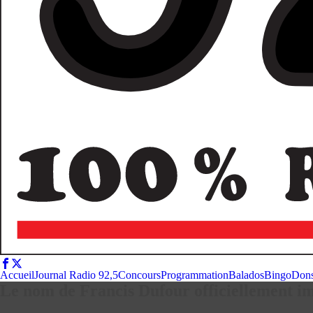
Accueil
Journal Radio 92,5
Concours
Programmation
Balados
Bingo
Don
Le nom de Francis Dufour officiellement i