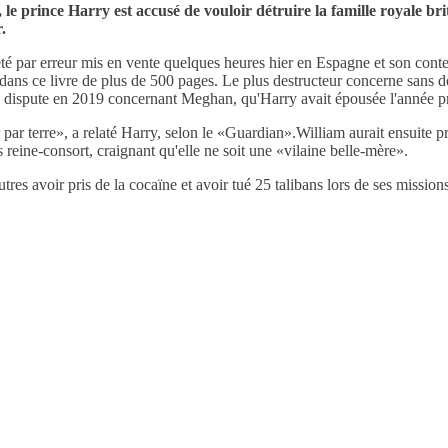
e prince Harry est accusé de vouloir détruire la famille royale bri
r.
 été par erreur mis en vente quelques heures hier en Espagne et son cont
 a dans ce livre de plus de 500 pages. Le plus destructeur concerne sans d
une dispute en 2019 concernant Meghan, qu'Harry avait épousée l'année 
er par terre», a relaté Harry, selon le «Guardian».William aurait ensuite
reine-consort, craignant qu'elle ne soit une «vilaine belle-mère».
autres avoir pris de la cocaïne et avoir tué 25 talibans lors de ses miss