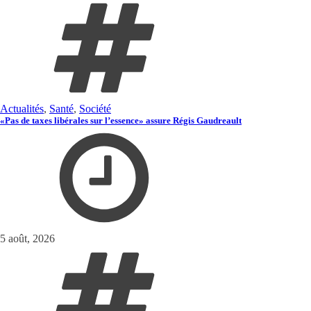
Actualités
,
Santé
,
Société
«Pas de taxes libérales sur l’essence» assure Régis Gaudreault
5 août, 2026