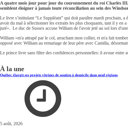
A quatre mois jour pour jour du couronnement du roi Charles III, l
semblent éloigner à jamais toute réconciliation au sein des Windso
Le livre s’intitulant “Le Suppléant” qui doit paraître mardi prochain, a
avoir du mal à sélectionner les extraits les plus choquants, tant il y en
juré». Le duc de Sussex accuse William de l'avoir jeté au sol lors d'
William «m'a attrapé par le col, arrachant mon collier, et m'a fait tomb
opposé avec William au remariage de leur père avec Camilla, désormais 
Le prince livre sans filtre des confidences personnelles: il avoue entre 
À la une
Québec élargit ses projets vitrines de soutien à domicile dans neuf régions
5 août, 2026