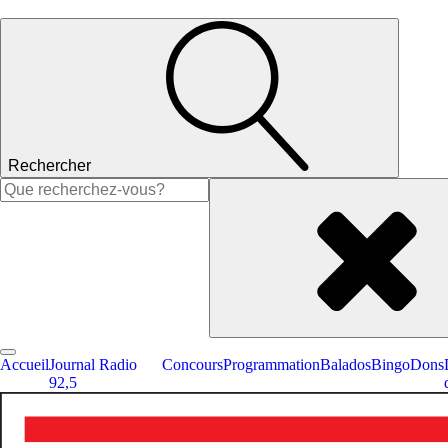
Rechercher
Rechercher :
Accueil
Journal Radio
Concours
Programmation
Balados
Bingo
Dons
92,5