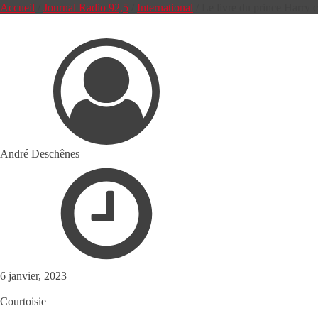
Accueil
/
Journal Radio 92,5
/
International
/
Le livre du prince Harry 
André Deschênes
6 janvier, 2023
Courtoisie