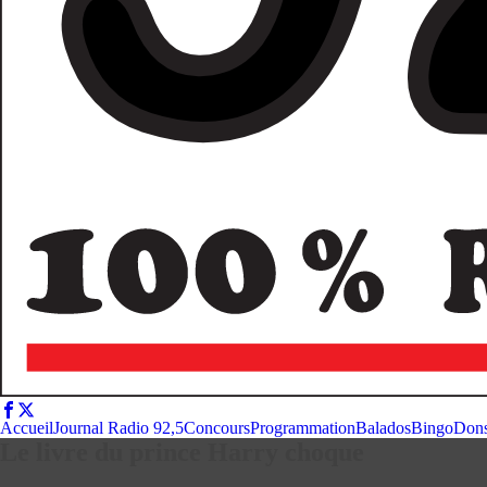
Accueil
Journal Radio 92,5
Concours
Programmation
Balados
Bingo
Don
Le livre du prince Harry choque