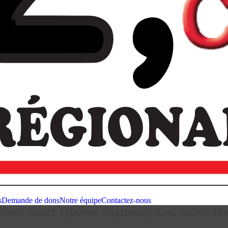
s
Demande de dons
Notre équipe
Contactez-nous
ient Santé Québec Saguenay-Lac-Saint-Jea