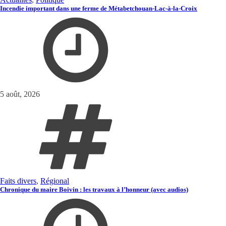
Incendie important dans une ferme de Métabetchouan-Lac-à-la-Croix
5 août, 2026
Faits divers
,
Régional
Chronique du maire Boivin : les travaux à l’honneur (avec audios)