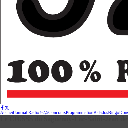
Accueil
Journal Radio 92,5
Concours
Programmation
Balados
Bingo
Don
Le CIUSSS du Saguenay-Lac-Saint-Jean dev