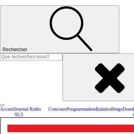
Rechercher
Rechercher :
Accueil
Journal Radio
Concours
Programmation
Balados
Bingo
Dons
92,5