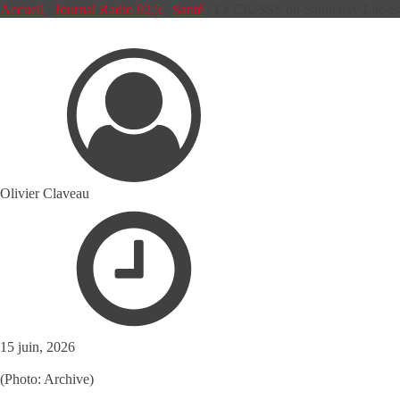
Accueil
/
Journal Radio 92,5
/
Santé
/
Le CIUSSS du Saguenay-Lac-Sain
Olivier Claveau
15 juin, 2026
(Photo: Archive)