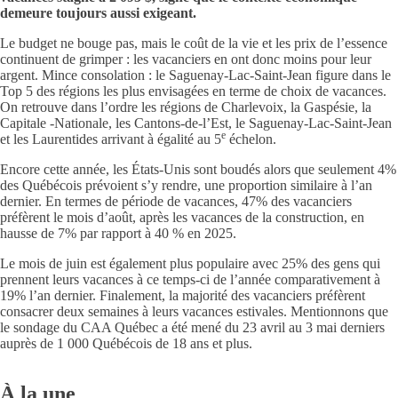
demeure toujours aussi exigeant.
Le budget ne bouge pas, mais le coût de la vie et les prix de l’essence
continuent de grimper : les vacanciers en ont donc moins pour leur
argent. Mince consolation : le Saguenay-Lac-Saint-Jean figure dans le
Top 5 des régions les plus envisagées en terme de choix de vacances.
On retrouve dans l’ordre les régions de Charlevoix, la Gaspésie, la
Capitale -Nationale, les Cantons-de-l’Est, le Saguenay-Lac-Saint-Jean
e
et les Laurentides arrivant à égalité au 5
échelon.
Encore cette année, les États-Unis sont boudés alors que seulement 4%
des Québécois prévoient s’y rendre, une proportion similaire à l’an
dernier. En termes de période de vacances, 47% des vacanciers
préfèrent le mois d’août, après les vacances de la construction, en
hausse de 7% par rapport à 40 % en 2025.
Le mois de juin est également plus populaire avec 25% des gens qui
prennent leurs vacances à ce temps-ci de l’année comparativement à
19% l’an dernier. Finalement, la majorité des vacanciers préfèrent
consacrer deux semaines à leurs vacances estivales. Mentionnons que
le sondage du CAA Québec a été mené du 23 avril au 3 mai derniers
auprès de 1 000 Québécois de 18 ans et plus.
À la une