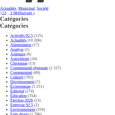
Actualités
,
Municipal
,
Société
1
2
3
…
2 084
Suivant »
Catégories
Catégories
Activités 92,5
(125)
Actualités
(10 206)
Alimentation
(17)
Analyse
(1)
Animaux
(6)
Autochtone
(34)
Chronique
(13)
Communauté régionale
(2 337)
Communiqué
(69)
Culturel
(765)
Divertissement
(7)
Économique
(1 251)
Éditorial
(274)
Éducation
(354)
Élection 2026
(13)
Entrevue 92,5
(2)
Environnement
(559)
Faits divers
(1 796)