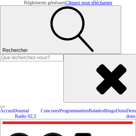
Réglements généraux
Cliquez pour télécharger
Rechercher
Rechercher :
Accueil
Journal
Concours
Programmation
Balados
Bingo
Dons
Dema
Radio 92,5
dons