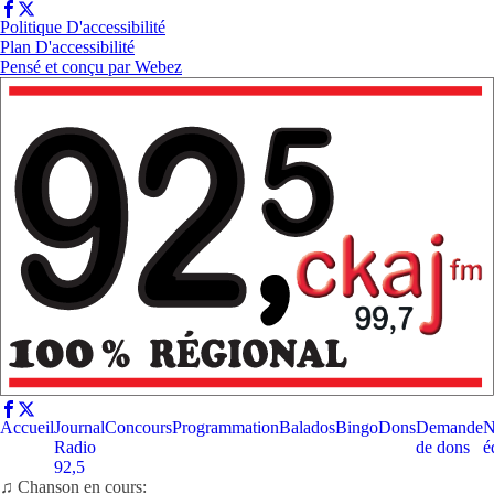
Politique D'accessibilité
Plan D'accessibilité
Pensé et conçu par
Webez
Accueil
Journal
Concours
Programmation
Balados
Bingo
Dons
Demande
N
Radio
de dons
é
92,5
♫ Chanson en cours: