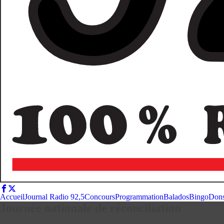
Accueil
Journal Radio 92,5
Concours
Programmation
Balados
Bingo
Don
Journée nationale de réconciliation