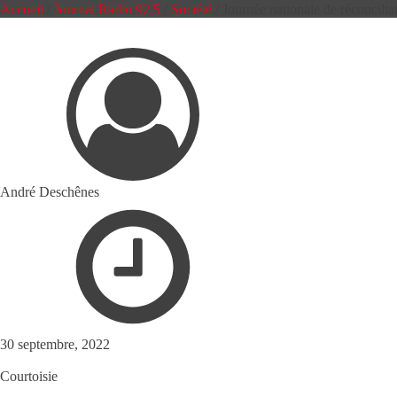
Accueil
/
Journal Radio 92,5
/
Société
/
Journée nationale de réconcili
André Deschênes
30 septembre, 2022
Courtoisie