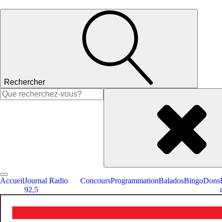
Rechercher
Rechercher :
Accueil
Journal Radio
Concours
Programmation
Balados
Bingo
Dons
92,5