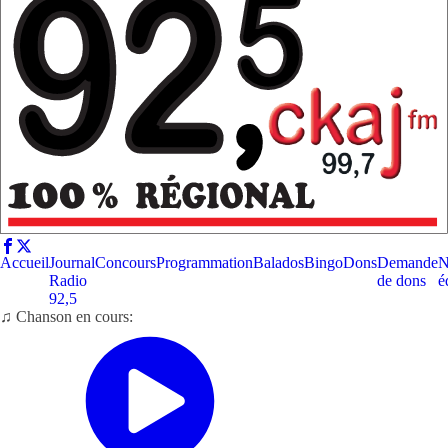
Accueil
Journal
Concours
Programmation
Balados
Bingo
Dons
Demande
N
Radio
de dons
é
92,5
♫ Chanson en cours: