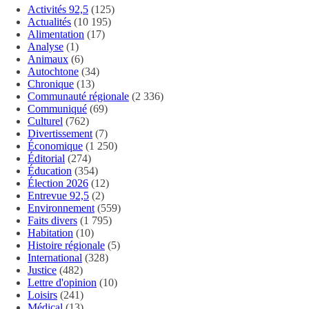
Activités 92,5
(125)
Actualités
(10 195)
Alimentation
(17)
Analyse
(1)
Animaux
(6)
Autochtone
(34)
Chronique
(13)
Communauté régionale
(2 336)
Communiqué
(69)
Culturel
(762)
Divertissement
(7)
Économique
(1 250)
Éditorial
(274)
Éducation
(354)
Élection 2026
(12)
Entrevue 92,5
(2)
Environnement
(559)
Faits divers
(1 795)
Habitation
(10)
Histoire régionale
(5)
International
(328)
Justice
(482)
Lettre d'opinion
(10)
Loisirs
(241)
Médical
(13)