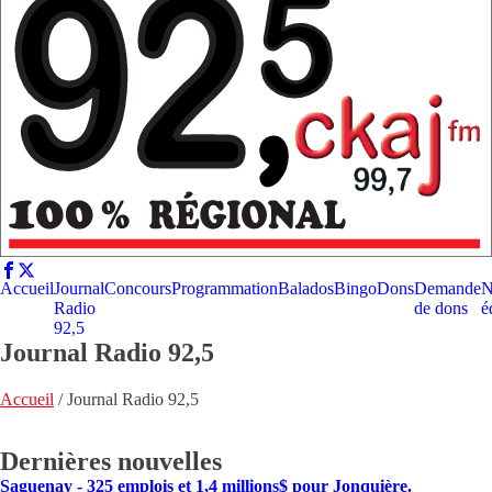
Accueil
Journal
Concours
Programmation
Balados
Bingo
Dons
Demande
N
Radio
de dons
é
92,5
Journal Radio 92,5
Accueil
/
Journal Radio 92,5
Dernières nouvelles
Saguenay - 325 emplois et 1,4 millions$ pour Jonquière.