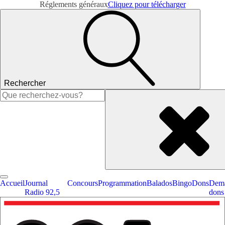
Réglements généraux
Cliquez pour télécharger
Rechercher
Rechercher :
Accueil
Journal
Concours
Programmation
Balados
Bingo
Dons
Dema
Radio 92,5
dons