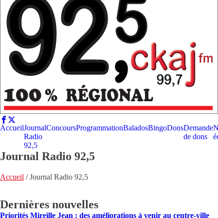
Accueil
Journal
Concours
Programmation
Balados
Bingo
Dons
Demande
N
Radio
de dons
é
92,5
Journal Radio 92,5
Accueil
/
Journal Radio 92,5
Dernières nouvelles
Priorités Mireille Jean : des améliorations à venir au centre-ville