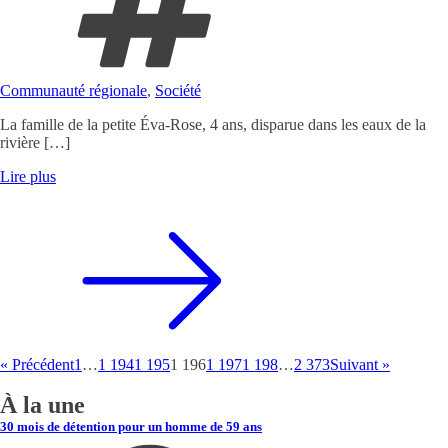
Communauté régionale
,
Société
La famille de la petite Éva-Rose, 4 ans, disparue dans les eaux de la
rivière […]
Lire plus
« Précédent
1
…
1 194
1 195
1 196
1 197
1 198
…
2 373
Suivant »
À la une
30 mois de détention pour un homme de 59 ans