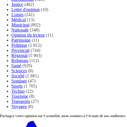
Justice
(482)
Lettre d'opinion
(10)
Loisirs
(241)
Médical
(13)
Municipal
(802)
Nationale
(348)
Opinion du lecteur
(11)
Patrimoine
(11)
Politique
(1 812)
Provincial
(744)
Régional
(5 963)
Religions
(112)
Santé
(929)
Sciences
(8)
Société
(2 881)
Sondage
(47)
Sports
(1 705)
Techno
(22)
Tourisme
(8)
Transports
(27)
Voyages
(8)
Partagez votre opinion sur l'actualité, nous sommes à l'écoute de nos auditeurs.