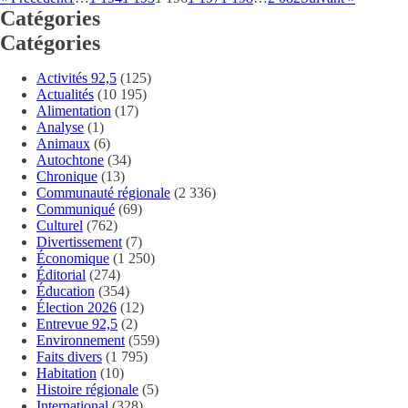
Catégories
Catégories
Activités 92,5
(125)
Actualités
(10 195)
Alimentation
(17)
Analyse
(1)
Animaux
(6)
Autochtone
(34)
Chronique
(13)
Communauté régionale
(2 336)
Communiqué
(69)
Culturel
(762)
Divertissement
(7)
Économique
(1 250)
Éditorial
(274)
Éducation
(354)
Élection 2026
(12)
Entrevue 92,5
(2)
Environnement
(559)
Faits divers
(1 795)
Habitation
(10)
Histoire régionale
(5)
International
(328)