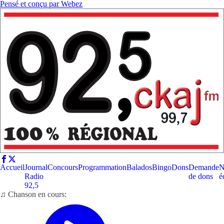
Pensé et conçu par
Webez
Accueil
Journal
Concours
Programmation
Balados
Bingo
Dons
Demande
N
Radio
de dons
é
92,5
♫ Chanson en cours: