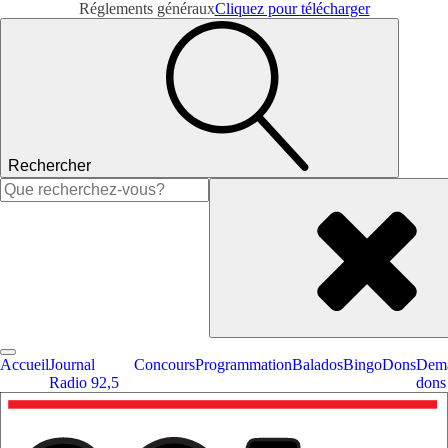
Réglements généraux
Cliquez pour télécharger
Rechercher
Rechercher :
Accueil
Journal
Concours
Programmation
Balados
Bingo
Dons
Dema
Radio 92,5
dons