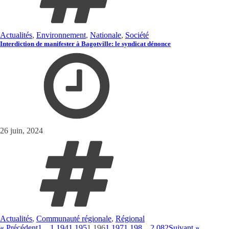
Actualités
,
Environnement
,
Nationale
,
Société
Interdiction de manifester à Bagotville: le syndicat dénonce
26 juin, 2024
Actualités
,
Communauté régionale
,
Régional
« Précédent
1
…
1 194
1 195
1 196
1 197
1 198
…
2 082
Suivant »