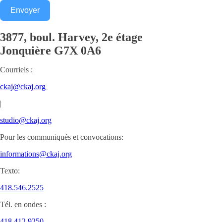
Envoyer
3877, boul. Harvey, 2e étage
Jonquière
G7X 0A6
Courriels :
ckaj@ckaj.org
|
studio@ckaj.org
Pour les communiqués et convocations:
informations@ckaj.org
Texto:
418.546.2525
Tél. en ondes :
418.412.9250