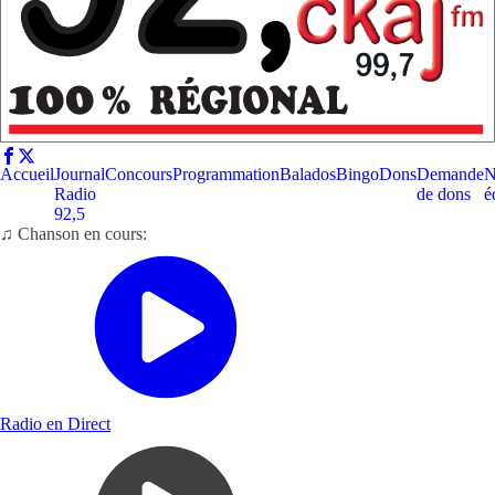
Accueil
Journal
Concours
Programmation
Balados
Bingo
Dons
Demande
N
Radio
de dons
é
92,5
♫ Chanson en cours:
Radio en Direct