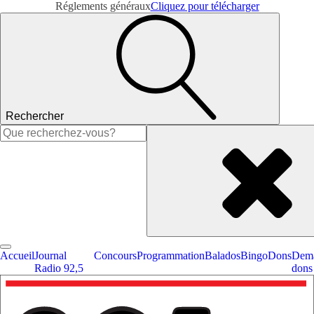
Réglements généraux
Cliquez pour télécharger
Rechercher
Rechercher :
Accueil
Journal
Concours
Programmation
Balados
Bingo
Dons
Dema
Radio 92,5
dons