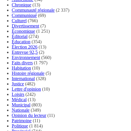
Chronique
(13)
Communauté régionale
(2 337)
Communiqué
(69)
Culturel
(766)
Divertissement
(7)
Économique
(1 251)
Éditorial
(274)
Éducation
(354)
Élection 2026
(13)
Entrevue 92,5
(2)
Environnement
(560)
Faits divers
(1 797)
Habitation
(10)
Histoire régionale
(5)
International
(328)
Justice
(482)
Lettre d'opinion
(10)
Loisirs
(242)
Médical
(13)
Municipal
(803)
Nationale
(349)
Opinion du lecteur
(11)
Patrimoine
(11)
Politique
(1 814)