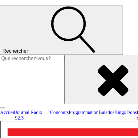
Rechercher
Rechercher :
Accueil
Journal Radio
Concours
Programmation
Balados
Bingo
Dons
92,5