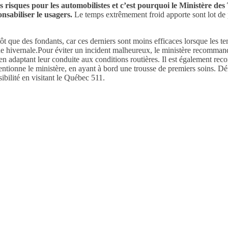
s risques pour les automobilistes et c’est pourquoi le Ministère d
onsabiliser le usagers.
Le temps extrêmement froid apporte sont lot de 
 que des fondants, car ces derniers sont moins efficaces lorsque les te
de hivernale.Pour éviter un incident malheureux, le ministère recommand
en adaptant leur conduite aux conditions routières. Il est également re
entionne le ministère, en ayant à bord une trousse de premiers soins. Dén
ibilité en visitant le Québec 511.