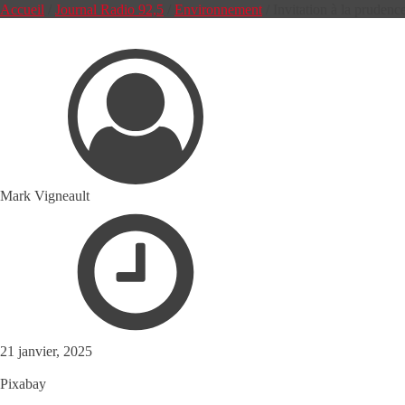
Accueil
/
Journal Radio 92,5
/
Environnement
/
Invitation à la prudence
Mark Vigneault
21 janvier, 2025
Pixabay