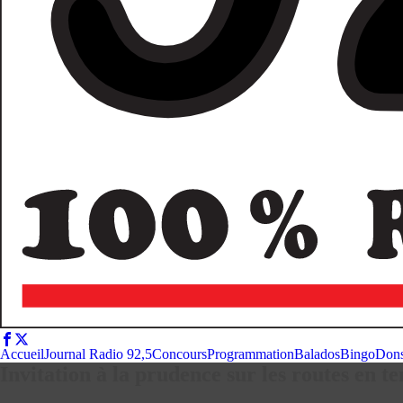
Accueil
Journal Radio 92,5
Concours
Programmation
Balados
Bingo
Don
Invitation à la prudence sur les routes en t