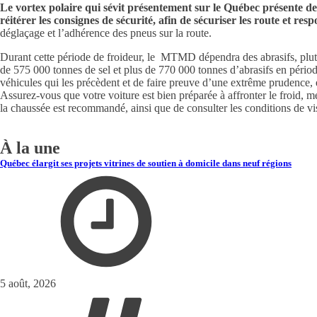
Le vortex polaire qui sévit présentement sur le Québec présente de
réitérer les consignes de sécurité, afin de sécuriser les route et resp
déglaçage et l’adhérence des pneus sur la route.
Durant cette période de froideur, le MTMD dépendra des abrasifs, plutôt
de 575 000 tonnes de sel et plus de 770 000 tonnes d’abrasifs en pério
véhicules qui les précèdent et de faire preuve d’une extrême prudence, 
Assurez-vous que votre voiture est bien préparée à affronter le froid, m
la chaussée est recommandé, ainsi que de consulter les conditions de vis
À la une
Québec élargit ses projets vitrines de soutien à domicile dans neuf régions
5 août, 2026