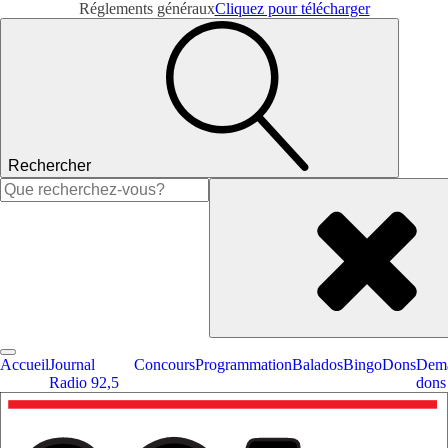
Réglements généraux
Cliquez pour télécharger
Rechercher
Rechercher :
Accueil
Journal
Concours
Programmation
Balados
Bingo
Dons
Dema
Radio 92,5
dons