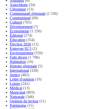
Animaux
(6)
Autochtone
(34)
Chronique
(13)
Communauté régionale
(2 336)
Communiqué
(69)
Culturel
(765)
Divertissement
(7)
Économique
(1 250)
Éditorial
(274)
Éducation
(354)
Élection 2026
(12)
Entrevue 92,5
(2)
Environnement
(559)
Faits divers
(1 796)
Habitation
(10)
Histoire régionale
(5)
International
(328)
Justice
(482)
Lettre d'opinion
(10)
Loisirs
(241)
Médical
(13)
Municipal
(803)
Nationale
(348)
Opinion du lecteur
(11)
Patrimoine
(11)