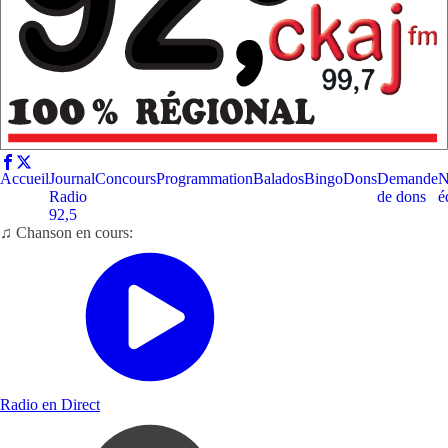
Accueil
Journal
Concours
Programmation
Balados
Bingo
Dons
Demande
N
Radio
de dons
é
92,5
♫ Chanson en cours:
Radio en Direct