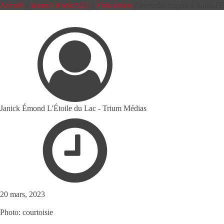
Accueil
/
Journal Radio 92,5
/
Faits divers
/
Incendie majeur à Saint-Fé
Janick Émond L'Étoile du Lac - Trium Médias
20 mars, 2023
Photo: courtoisie