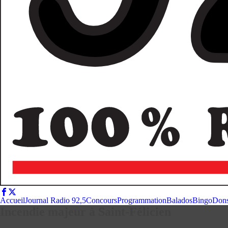
Accueil
Journal Radio 92,5
Concours
Programmation
Balados
Bingo
Don
Incendie majeur à Saint-Félicien