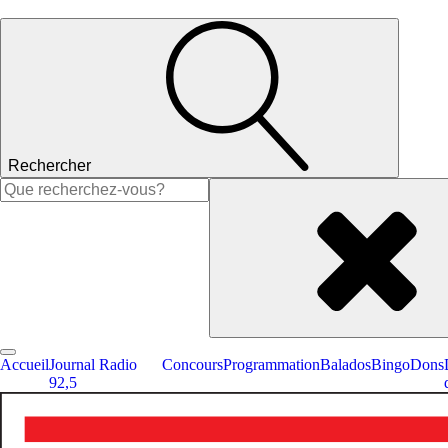
Rechercher
Rechercher :
Accueil
Journal Radio
Concours
Programmation
Balados
Bingo
Dons
92,5