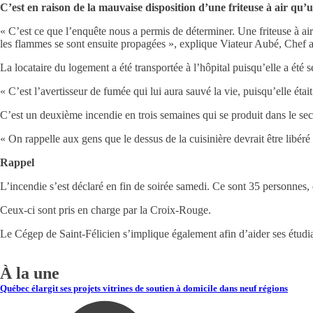
C’est en raison de la mauvaise disposition d’une friteuse à air qu’u
« C’est ce que l’enquête nous a permis de déterminer. Une friteuse à air a
les flammes se sont ensuite propagées », explique Viateur Aubé, Chef a
La locataire du logement a été transportée à l’hôpital puisqu’elle a été
« C’est l’avertisseur de fumée qui lui aura sauvé la vie, puisqu’elle étai
C’est un deuxième incendie en trois semaines qui se produit dans le sect
« On rappelle aux gens que le dessus de la cuisinière devrait être libéré
Rappel
L’incendie s’est déclaré en fin de soirée samedi. Ce sont 35 personnes,
Ceux-ci sont pris en charge par la Croix-Rouge.
Le Cégep de Saint-Félicien s’implique également afin d’aider ses étudi
À la une
Québec élargit ses projets vitrines de soutien à domicile dans neuf régions