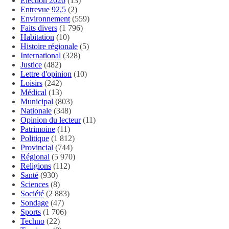
Élection 2026
(13)
Entrevue 92,5
(2)
Environnement
(559)
Faits divers
(1 796)
Habitation
(10)
Histoire régionale
(5)
International
(328)
Justice
(482)
Lettre d'opinion
(10)
Loisirs
(242)
Médical
(13)
Municipal
(803)
Nationale
(348)
Opinion du lecteur
(11)
Patrimoine
(11)
Politique
(1 812)
Provincial
(744)
Régional
(5 970)
Religions
(112)
Santé
(930)
Sciences
(8)
Société
(2 883)
Sondage
(47)
Sports
(1 706)
Techno
(22)