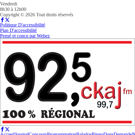
Vendredi
8h30 à 12h00
Copyright © 2026 Tout droits réservés
Politique D'accessibilité
Plan D'accessibilité
Pensé et conçu par
Webez
Accueil
Journal
Concours
Programmation
Balados
Bingo
Dons
Demande
N