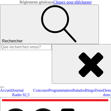
Réglements généraux
Cliquez pour télécharger
Rechercher
Rechercher :
Accueil
Journal
Concours
Programmation
Balados
Bingo
Dons
Dema
Radio 92,5
dons