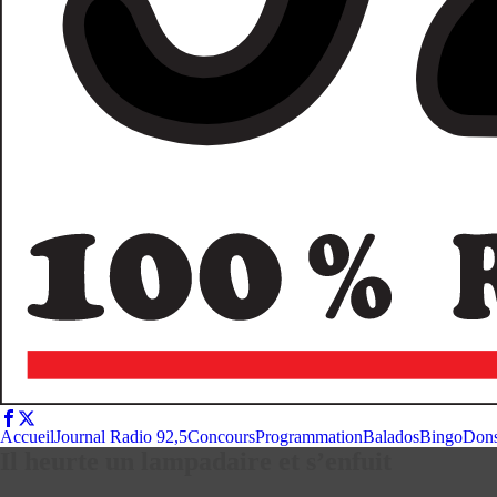
Accueil
Journal Radio 92,5
Concours
Programmation
Balados
Bingo
Don
Il heurte un lampadaire et s’enfuit