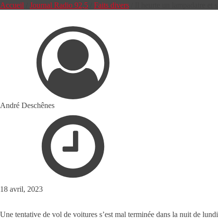
Accueil
/
Journal Radio 92,5
/
Faits divers
/
Il heurte un lampadaire et s
André Deschênes
18 avril, 2023
Une tentative de vol de voitures s’est mal terminée dans la nuit de lu