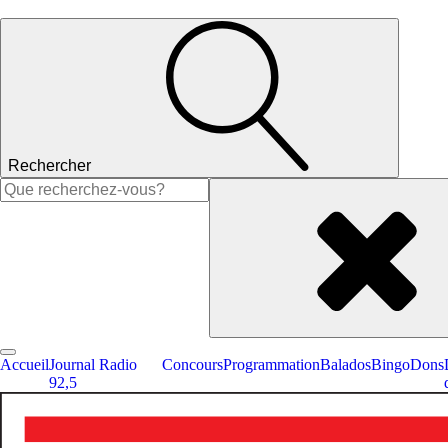
Rechercher
Rechercher :
Accueil
Journal Radio
Concours
Programmation
Balados
Bingo
Dons
92,5