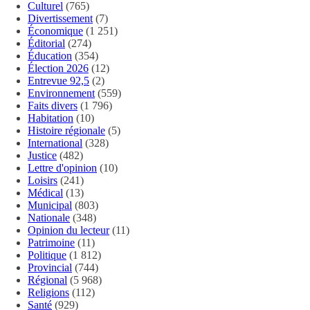
Culturel
(765)
Divertissement
(7)
Économique
(1 251)
Éditorial
(274)
Éducation
(354)
Élection 2026
(12)
Entrevue 92,5
(2)
Environnement
(559)
Faits divers
(1 796)
Habitation
(10)
Histoire régionale
(5)
International
(328)
Justice
(482)
Lettre d'opinion
(10)
Loisirs
(241)
Médical
(13)
Municipal
(803)
Nationale
(348)
Opinion du lecteur
(11)
Patrimoine
(11)
Politique
(1 812)
Provincial
(744)
Régional
(5 968)
Religions
(112)
Santé
(929)