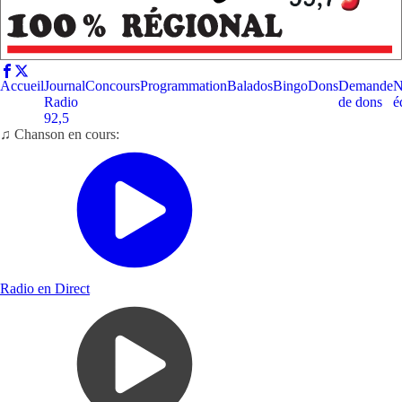
Accueil
Journal
Concours
Programmation
Balados
Bingo
Dons
Demande
N
Radio
de dons
é
92,5
♫ Chanson en cours:
Radio en Direct