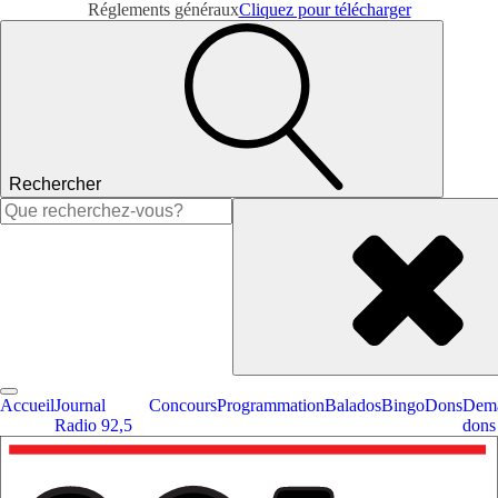
Réglements généraux
Cliquez pour télécharger
Rechercher
Rechercher :
Accueil
Journal
Concours
Programmation
Balados
Bingo
Dons
Dema
Radio 92,5
dons