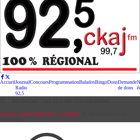
Accueil
Journal
Concours
Programmation
Balados
Bingo
Dons
Demande
N
Radio
de dons
é
92,5
Il "déracine"un feu de circulation
Accueil
/
Journal Radio 92,5
/
Actualités
/
Il "déracine"un feu de
circulation