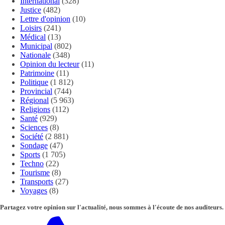
International
(328)
Justice
(482)
Lettre d'opinion
(10)
Loisirs
(241)
Médical
(13)
Municipal
(802)
Nationale
(348)
Opinion du lecteur
(11)
Patrimoine
(11)
Politique
(1 812)
Provincial
(744)
Régional
(5 963)
Religions
(112)
Santé
(929)
Sciences
(8)
Société
(2 881)
Sondage
(47)
Sports
(1 705)
Techno
(22)
Tourisme
(8)
Transports
(27)
Voyages
(8)
Partagez votre opinion sur l'actualité, nous sommes à l'écoute de nos auditeurs.