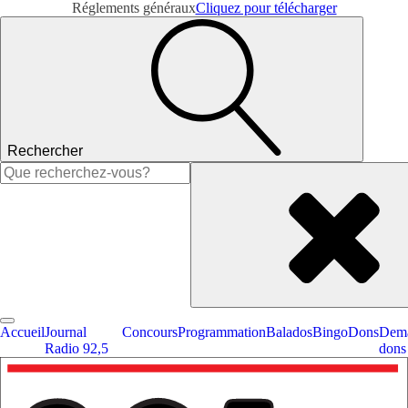
Réglements généraux
Cliquez pour télécharger
Rechercher
Rechercher :
Accueil
Journal
Concours
Programmation
Balados
Bingo
Dons
Dema
Radio 92,5
dons