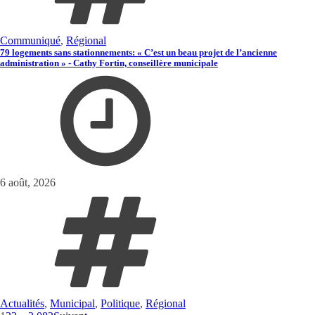
Communiqué
,
Régional
79 logements sans stationnements: « C’est un beau projet de l’ancienne
administration » - Cathy Fortin, conseillère municipale
6 août, 2026
Actualités
,
Municipal
,
Politique
,
Régional