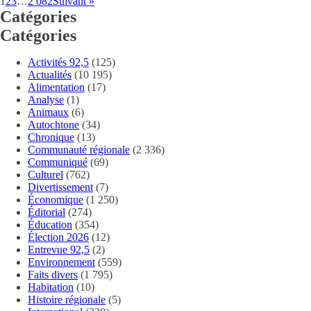
1
2
3
…
2 082
Suivant »
Catégories
Catégories
Activités 92,5
(125)
Actualités
(10 195)
Alimentation
(17)
Analyse
(1)
Animaux
(6)
Autochtone
(34)
Chronique
(13)
Communauté régionale
(2 336)
Communiqué
(69)
Culturel
(762)
Divertissement
(7)
Économique
(1 250)
Éditorial
(274)
Éducation
(354)
Élection 2026
(12)
Entrevue 92,5
(2)
Environnement
(559)
Faits divers
(1 795)
Habitation
(10)
Histoire régionale
(5)