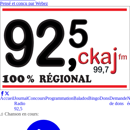
Pensé et conçu par
Webez
Accueil
Journal
Concours
Programmation
Balados
Bingo
Dons
Demande
N
Radio
de dons
é
92,5
♫ Chanson en cours: