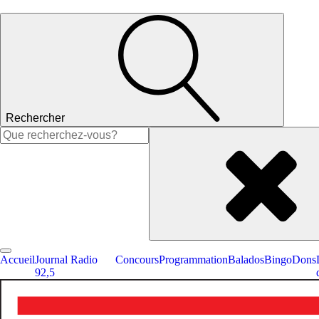
Rechercher
Rechercher :
Accueil
Journal Radio
Concours
Programmation
Balados
Bingo
Dons
92,5