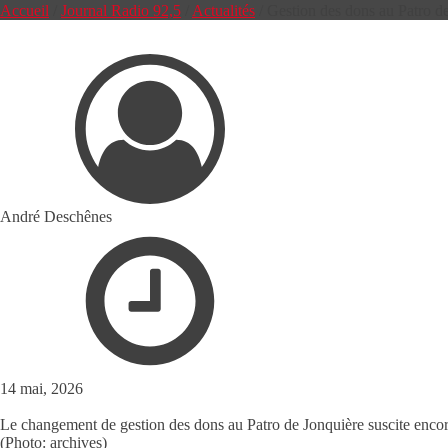
Accueil
/
Journal Radio 92,5
/
Actualités
/
Gestion des dons au Patro de 
André Deschênes
14 mai, 2026
Le changement de gestion des dons au Patro de Jonquière suscite encore
(Photo: archives)