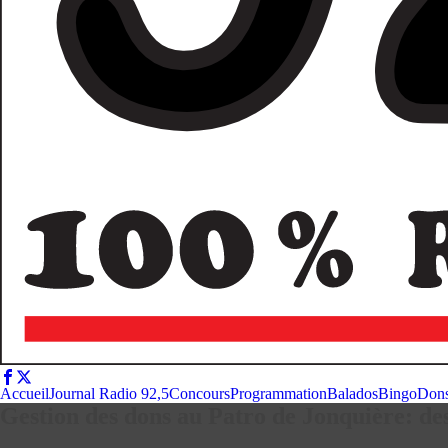
Accueil
Journal Radio 92,5
Concours
Programmation
Balados
Bingo
Don
Gestion des dons au Patro de Jonquière: des 