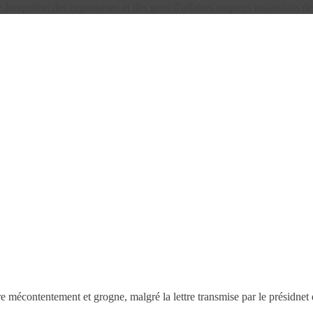
Jonquière: des organismes et des gens d'affaires toujours insatisfaits de
 mécontentement et grogne, malgré la lettre transmise par le présidnet