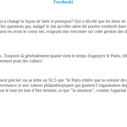
Facebook)
i a changé la façon de faire et pourquoi? Qui a décidé que les dons ne 
Des questions qui, malgré le fait qu’elles aient été posées vendredi dans 
si en avoir le coeur net, exigeant une rencontre sur cette gestion des do
in. Toujours là généralement quand vient le temps d'appuyer le Patro, e
rennent pour des valises".
nt précisé via sa lettre au 92,5 que “le Patro réitère que la volonté de
ernance et aux valeurs philanthropiques qui guident l’organisation depui
r que le tout est loin d’être terminé, et que "la situation", comme l'appel