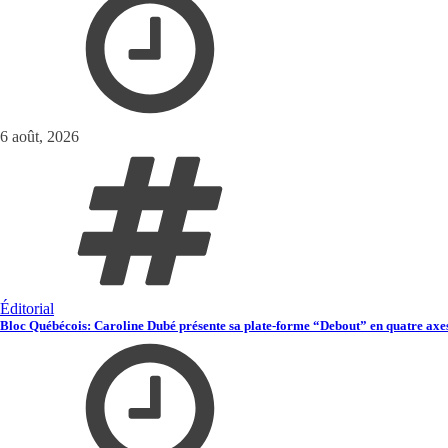
6 août, 2026
Éditorial
Bloc Québécois: Caroline Dubé présente sa plate-forme “Debout” en quatre axe