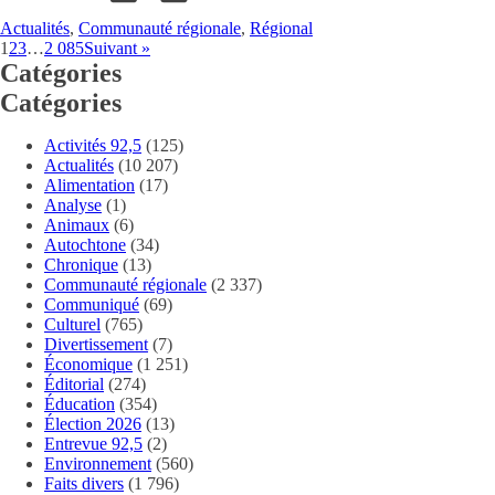
Actualités
,
Communauté régionale
,
Régional
1
2
3
…
2 085
Suivant »
Catégories
Catégories
Activités 92,5
(125)
Actualités
(10 207)
Alimentation
(17)
Analyse
(1)
Animaux
(6)
Autochtone
(34)
Chronique
(13)
Communauté régionale
(2 337)
Communiqué
(69)
Culturel
(765)
Divertissement
(7)
Économique
(1 251)
Éditorial
(274)
Éducation
(354)
Élection 2026
(13)
Entrevue 92,5
(2)
Environnement
(560)
Faits divers
(1 796)