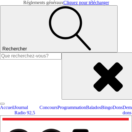
Réglements généraux
Cliquez pour télécharger
Rechercher
Rechercher :
Accueil
Journal
Concours
Programmation
Balados
Bingo
Dons
Dema
Radio 92,5
dons