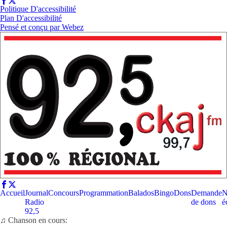
Politique D'accessibilité
Plan D'accessibilité
Pensé et conçu par
Webez
Accueil
Journal
Concours
Programmation
Balados
Bingo
Dons
Demande
N
Radio
de dons
é
92,5
♫ Chanson en cours: