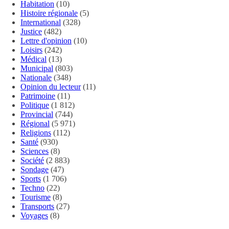
Habitation
(10)
Histoire régionale
(5)
International
(328)
Justice
(482)
Lettre d'opinion
(10)
Loisirs
(242)
Médical
(13)
Municipal
(803)
Nationale
(348)
Opinion du lecteur
(11)
Patrimoine
(11)
Politique
(1 812)
Provincial
(744)
Régional
(5 971)
Religions
(112)
Santé
(930)
Sciences
(8)
Société
(2 883)
Sondage
(47)
Sports
(1 706)
Techno
(22)
Tourisme
(8)
Transports
(27)
Voyages
(8)